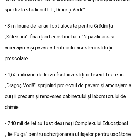
sportiv la stadionul LT „Dragoș Vodă”.
• 3 milioane de lei au fost alocate pentru Grădinița
„Sălcioara”, finanțând construcția a 12 pavilioane și
amenajarea și pavarea teritoriului acestei instituții
preșcolare.
• 1,65 milioane de lei au fost investiți în Liceul Teoretic
„Dragoș Vodă”, sprijinind proiectul de pavare și amenajare a
curții, precum și renovarea cabinetului și laboratorului de
chimie.
• 748 mii de lei au fost destinați Complexului Educațional
„Ilie Fulga” pentru achiziționarea utilajelor pentru uscătorie