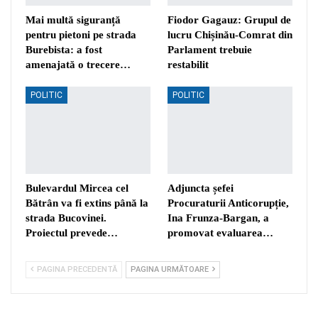
Mai multă siguranță
Fiodor Gagauz: Grupul de
pentru pietoni pe strada
lucru Chișinău-Comrat din
Burebista: a fost
Parlament trebuie
amenajată o trecere…
restabilit
POLITIC
POLITIC
Bulevardul Mircea cel
Adjuncta șefei
Bătrân va fi extins până la
Procuraturii Anticorupție,
strada Bucovinei.
Ina Frunza-Bargan, a
Proiectul prevede…
promovat evaluarea…
PAGINA PRECEDENTĂ
PAGINA URMĂTOARE