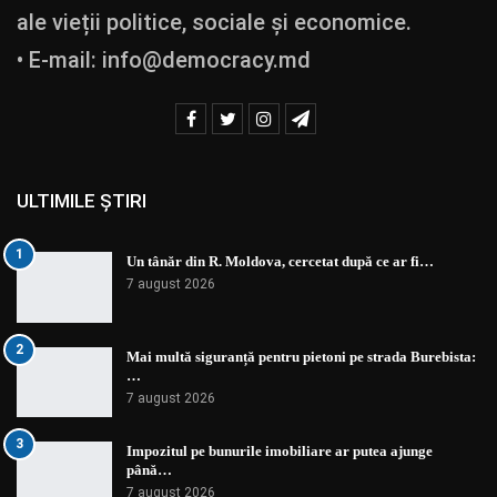
ale vieții politice, sociale și economice.
• E-mail:
info@democracy.md
ULTIMILE ȘTIRI
1
Un tânăr din R. Moldova, cercetat după ce ar fi…
7 august 2026
2
Mai multă siguranță pentru pietoni pe strada Burebista:
…
7 august 2026
3
Impozitul pe bunurile imobiliare ar putea ajunge
până…
7 august 2026