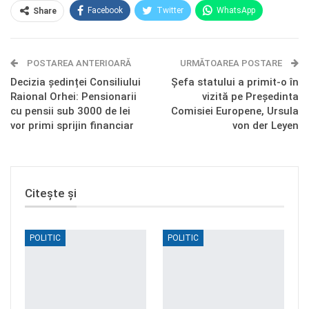
Facebook
Twitter
WhatsApp
Share
E-mail
Facebook Messenger
POSTAREA ANTERIOARĂ
Telegram
OK.ru
URMĂTOAREA POSTARE
Decizia ședinței Consiliului
Șefa statului a primit-o în
Raional Orhei: Pensionarii
vizită pe Președinta
cu pensii sub 3000 de lei
Comisiei Europene, Ursula
vor primi sprijin financiar
von der Leyen
Citește și
POLITIC
POLITIC