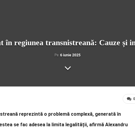
iat în regiunea transnistreană: Cauze și 
Pe
6 iunie 2025
snistreană reprezintă o problemă complexă, generată în
cestea se fac adesea la limita legalității, afirmă Alexandru