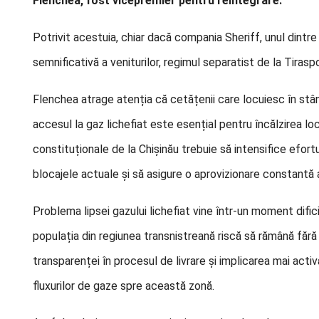
Flenchea, fost vicepremier pentru reintegrare.
Potrivit acestuia, chiar dacă compania Sheriff, unul dintre 
semnificativă a veniturilor, regimul separatist de la Tiraspo
Flenchea atrage atenția că cetățenii care locuiesc în stân
accesul la gaz lichefiat este esențial pentru încălzirea loc
constituționale de la Chișinău trebuie să intensifice efortur
blocajele actuale și să asigure o aprovizionare constantă 
Problema lipsei gazului lichefiat vine într-un moment dific
populația din regiunea transnistreană riscă să rămână fă
transparenței în procesul de livrare și implicarea mai acti
fluxurilor de gaze spre această zonă.