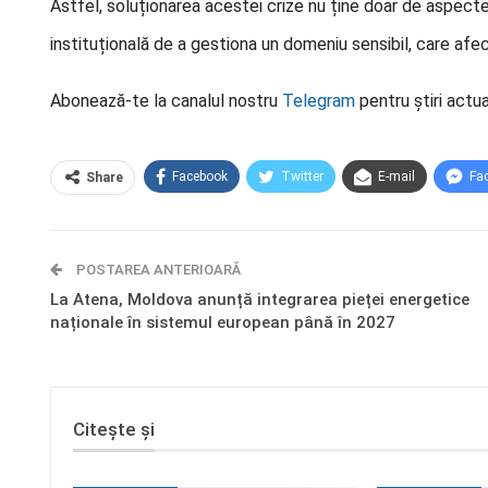
Astfel, soluționarea acestei crize nu ține doar de aspecte
instituțională de a gestiona un domeniu sensibil, care afec
Abonează-te la canalul nostru
Telegram
pentru știri actua
Facebook
Twitter
E-mail
Fa
Share
POSTAREA ANTERIOARĂ
La Atena, Moldova anunță integrarea pieței energetice
naționale în sistemul european până în 2027
Citește și