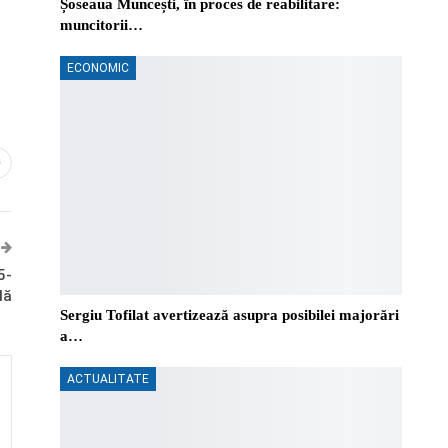
Șoseaua Muncești, în proces de reabilitare:
muncitorii…
ECONOMIC
0
5-
lă
Sergiu Tofilat avertizează asupra posibilei majorări
a…
ACTUALITATE