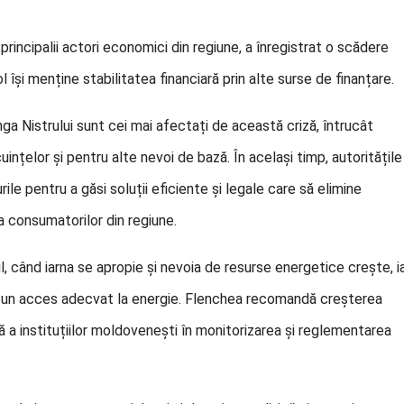
principalii actori economici din regiune, a înregistrat o scădere
l își menține stabilitatea financiară prin alte surse de finanțare.
ga Nistrului sunt cei mai afectați de această criză, întrucât
uințelor și pentru alte nevoi de bază. În același timp, autoritățile
ile pentru a găsi soluții eficiente și legale care să elimine
a consumatorilor din regiune.
il, când iarna se apropie și nevoia de resurse energetice crește, i
ră un acces adecvat la energie. Flenchea recomandă creșterea
vă a instituțiilor moldovenești în monitorizarea și reglementarea