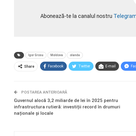
Abonează-te la canalul nostru
Telegra
Igor Grosu
Moldova
olanda
Facebook
Twitter
E-mail
Fa
Share
POSTAREA ANTERIOARĂ
Guvernul alocă 3,2 miliarde de lei în 2025 pentru
infrastructura rutieră: investiții record în drumuri
naționale și locale