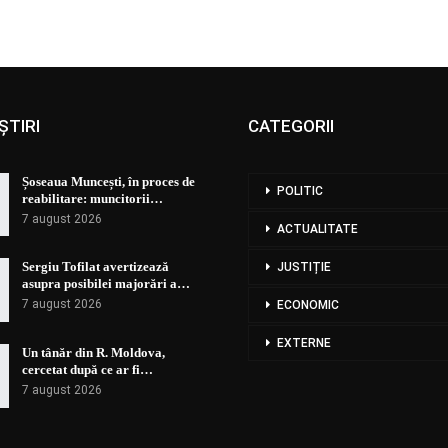
ȘTIRI
CATEGORII
Șoseaua Muncești, în proces de
POLITIC
reabilitare: muncitorii…
7 august 2026
ACTUALITATE
Sergiu Tofilat avertizează
JUSTIȚIE
asupra posibilei majorări a…
7 august 2026
ECONOMIC
EXTERNE
Un tânăr din R. Moldova,
cercetat după ce ar fi…
7 august 2026