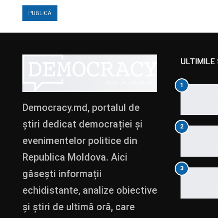
ULTIMILE 
1
Democracy.md, portalul de
știri dedicat democrației și
2
evenimentelor politice din
Republica Moldova. Aici
3
găsești informații
echidistante, analize obiective
și știri de ultimă oră, care