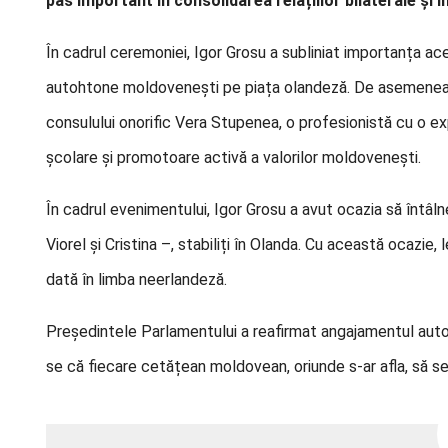
pas important în consolidarea relațiilor bilaterale și 
În cadrul ceremoniei, Igor Grosu a subliniat importanța aces
autohtone moldovenești pe piața olandeză. De asemenea, 
consulului onorific Vera Stupenea, o profesionistă cu o e
școlare și promotoare activă a valorilor moldovenești.
În cadrul evenimentului, Igor Grosu a avut ocazia să întâln
Viorel și Cristina –, stabiliți în Olanda. Cu această ocazie,
dată în limba neerlandeză.
Președintele Parlamentului a reafirmat angajamentul auto
se că fiecare cetățean moldovean, oriunde s-ar afla, să s