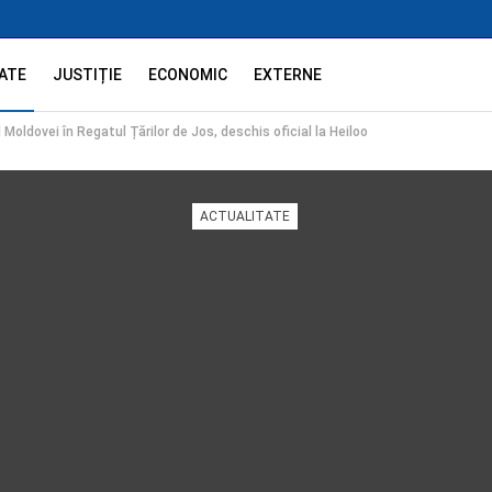
ATE
JUSTIȚIE
ECONOMIC
EXTERNE
 Moldovei în Regatul Țărilor de Jos, deschis oficial la Heiloo
ACTUALITATE