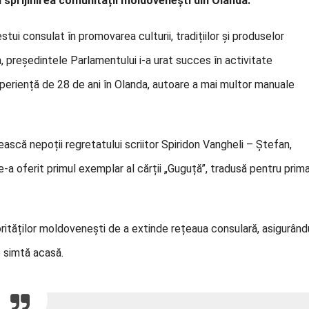
în sprijinirea comunității moldovenești din Olanda.
tui consulat în promovarea culturii, tradițiilor și produselor
președintele Parlamentului i-a urat succes în activitate
xperiență de 28 de ani în Olanda, autoare a mai multor manuale
ească nepoții regretatului scriitor Spiridon Vangheli – Ștefan,
 le-a oferit primul exemplar al cărții „Guguță”, tradusă pentru prim
rităților moldovenești de a extinde rețeaua consulară, asigurând
e simtă acasă.