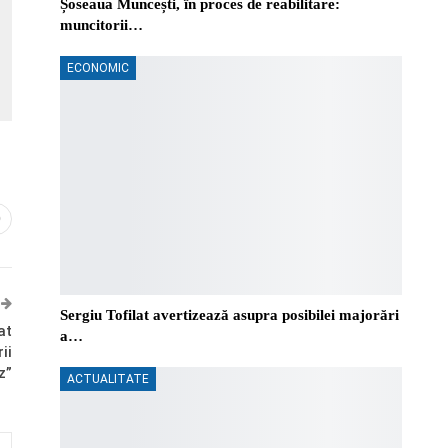
Șoseaua Muncești, în proces de reabilitare:
muncitorii…
ECONOMIC
0
Sergiu Tofilat avertizează asupra posibilei majorări
at
a…
ii
z”
ACTUALITATE