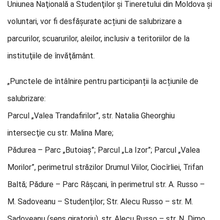
Uniunea Naţională a Studenţilor şi Tineretului din Moldova şi
voluntari, vor fi desfășurate acțiuni de salubrizare a
parcurilor, scuarurilor, aleilor, inclusiv a teritoriilor de la
instituţiile de învăţământ.
„Punctele de întâlnire pentru participanții la acțiunile de
salubrizare:
Parcul „Valea Trandafirilor”, str. Natalia Gheorghiu
intersecţie cu str. Malina Mare;
Pădurea – Parc „Butoiaş”; Parcul „La Izor”; Parcul „Valea
Morilor”, perimetrul străzilor Drumul Viilor, Ciocîrliei, Trifan
Baltă; Pădure – Parc Râşcani, în perimetrul str. A. Russo –
M. Sadoveanu – Studenţilor; Str. Alecu Russo – str. M.
Sadoveanu (sens giratoriu), str. Alecu Russo – str. N. Dimo,