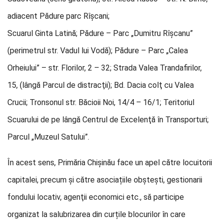
adiacent Pădure parc Rîşcani;
Scuarul Ginta Latină; Pădure – Parc „Dumitru Rîşcanu”
(perimetrul str. Vadul lui Vodă); Pădure – Parc „Calea
Orheiului” – str. Florilor, 2 – 32; Strada Valea Trandafirilor,
15, (lângă Parcul de distracţii); Bd. Dacia colţ cu Valea
Crucii; Tronsonul str. Băcioii Noi, 14/4 – 16/1; Teritoriul
Scuarului de pe lângă Centrul de Excelenţă în Transporturi;
Parcul „Muzeul Satului”.
În acest sens, Primăria Chișinău face un apel către locuitorii
capitalei, precum și către asociațiile obștești, gestionarii
fondului locativ, agenţii economici etc., să participe
organizat la salubrizarea din curțile blocurilor în care