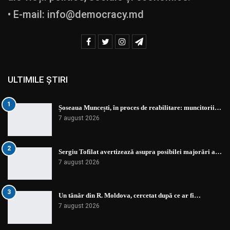
• E-mail:
info@democracy.md
ULTIMILE ȘTIRI
1
Șoseaua Muncești, în proces de reabilitare: muncitorii…
7 august 2026
2
Sergiu Tofilat avertizează asupra posibilei majorări a…
7 august 2026
3
Un tânăr din R. Moldova, cercetat după ce ar fi…
7 august 2026