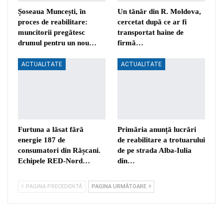
Șoseaua Muncești, în
Un tânăr din R. Moldova,
proces de reabilitare:
cercetat după ce ar fi
muncitorii pregătesc
transportat haine de
drumul pentru un nou…
firmă…
ACTUALITATE
ACTUALITATE
Furtuna a lăsat fără
Primăria anunță lucrări
energie 187 de
de reabilitare a trotuarului
consumatori din Râșcani.
de pe strada Alba-Iulia
Echipele RED-Nord…
din…
PAGINA PRECEDENTĂ
PAGINA URMĂTOARE