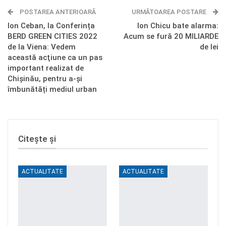
POSTAREA ANTERIOARĂ
Telegram
OK.ru
URMĂTOAREA POSTARE
Ion Ceban, la Conferința
Ion Chicu bate alarma:
BERD GREEN CITIES 2022
Acum se fură 20 MILIARDE
de la Viena: Vedem
de lei
această acţiune ca un pas
important realizat de
Chișinău, pentru a-și
îmbunătăți mediul urban
Citește și
ACTUALITATE
ACTUALITATE