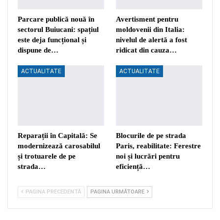
Parcare publică nouă în
Avertisment pentru
sectorul Buiucani: spațiul
moldovenii din Italia:
este deja funcțional și
nivelul de alertă a fost
dispune de…
ridicat din cauza…
ACTUALITATE
ACTUALITATE
Reparații în Capitală: Se
Blocurile de pe strada
modernizează carosabilul
Paris, reabilitate: Ferestre
și trotuarele de pe
noi și lucrări pentru
strada…
eficiență…
PAGINA PRECEDENTĂ
PAGINA URMĂTOARE