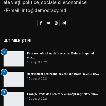
ale vieții politice, sociale și economice.
• E-mail:
info@democracy.md
ULTIMILE ȘTIRI
1
Parcare publică nouă în sectorul Buiucani: spațiul
este…
10 august 2026
2
Avertisment pentru moldovenii din Italia: nivelul de…
10 august 2026
3
Franța, lovită de o secetă severă: Aproape 70% din…
10 august 2026