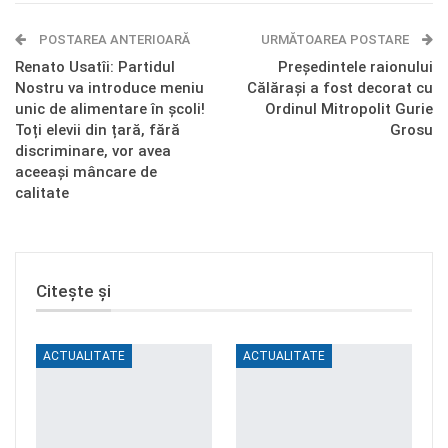
E-mail
Facebook Messenger
POSTAREA ANTERIOARĂ
Telegram
OK.ru
URMĂTOAREA POSTARE
Renato Usatîi: Partidul
Președintele raionului
Nostru va introduce meniu
Călărași a fost decorat cu
unic de alimentare în școli!
Ordinul Mitropolit Gurie
Toți elevii din țară, fără
Grosu
discriminare, vor avea
aceeași mâncare de
calitate
Citește și
ACTUALITATE
ACTUALITATE