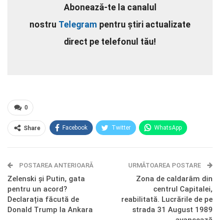
Abonează-te la canalul
nostru
Telegram
pentru știri actualizate
direct pe telefonul tău!
0
Facebook
Twitter
WhatsApp
Share
E-mail
Facebook Messenger
POSTAREA ANTERIOARĂ
Telegram
OK.ru
URMĂTOAREA POSTARE
Zelenski și Putin, gata
Zona de caldarâm din
pentru un acord?
centrul Capitalei,
Declarația făcută de
reabilitată. Lucrările de pe
Donald Trump la Ankara
strada 31 August 1989