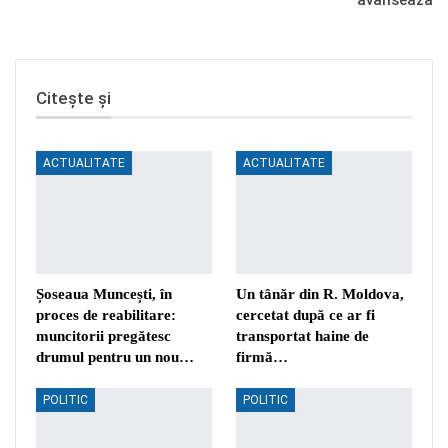
avansează
Citește și
ACTUALITATE
ACTUALITATE
Șoseaua Muncești, în
Un tânăr din R. Moldova,
proces de reabilitare:
cercetat după ce ar fi
muncitorii pregătesc
transportat haine de
drumul pentru un nou…
firmă…
POLITIC
POLITIC