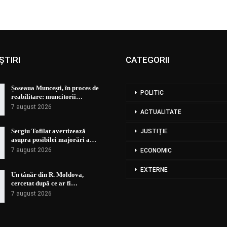
ȘTIRI
CATEGORII
Șoseaua Muncești, în proces de
POLITIC
reabilitare: muncitorii…
7 august 2026
ACTUALITATE
Sergiu Tofilat avertizează
JUSTIȚIE
asupra posibilei majorări a…
7 august 2026
ECONOMIC
EXTERNE
Un tânăr din R. Moldova,
cercetat după ce ar fi…
7 august 2026