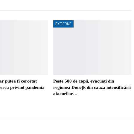
EXTERNE
r putea fi cercetat
Peste 500 de copii, evacuați din
ierea privind pandemia
regiunea Donețk din cauza intensificării
atacurilor…