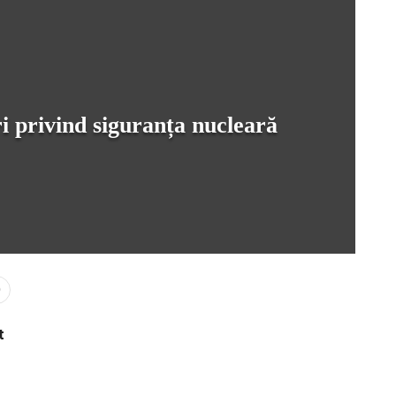
ri privind siguranța nucleară
0
t