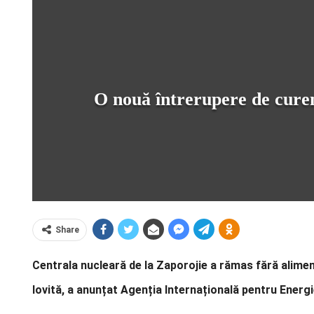
O nouă întrerupere de curent
Share
Centrala nucleară de la Zaporojie a rămas fără alimen
lovită, a anunțat Agenția Internațională pentru Energ