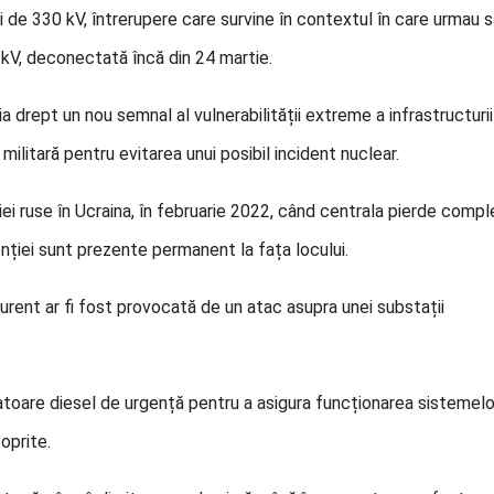
nii de 330 kV, întrerupere care survine în contextul în care urmau 
0 kV, deconectată încă din 24 martie.
ia drept un nou semnal al vulnerabilității extreme a infrastructurii
militară pentru evitarea unui posibil incident nuclear.
ei ruse în Ucraina, în februarie 2022, când centrala pierde compl
ției sunt prezente permanent la fața locului.
curent ar fi fost provocată de un atac asupra unei substații
ratoare diesel de urgență pentru a asigura funcționarea sistemelo
oprite.