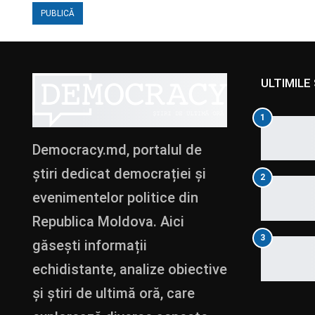
ULTIMILE 
1
Democracy.md, portalul de
știri dedicat democrației și
2
evenimentelor politice din
Republica Moldova. Aici
3
găsești informații
echidistante, analize obiective
și știri de ultimă oră, care