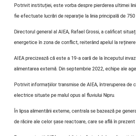
Potrivit instituției, este vorba despre pierderea ultimei li
fie efectuate lucrări de reparație la linia principală de 75
Directorul general al AIEA, Rafael Grossi, a calificat situaț
energetice în zona de conflict, reiterând apelul la reținere 
AIEA precizează că este a 19-a oară de la începutul invazi
alimentarea externă. Din septembrie 2022, echipe ale agen
Potrivit informațiilor transmise de AIEA, întreruperea de 
electrice situate pe malul opus al fluviului Nipru.
În lipsa alimentării externe, centrala se bazează pe gene
de răcire ale celor șase reactoare, care se află în prezent 