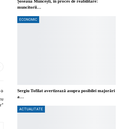
Șoseaua Muncești, în proces de reabilitare:
muncitorii…
ECONOMIC
0
Sergiu Tofilat avertizează asupra posibilei majorări
a…
cu
r”
ACTUALITATE