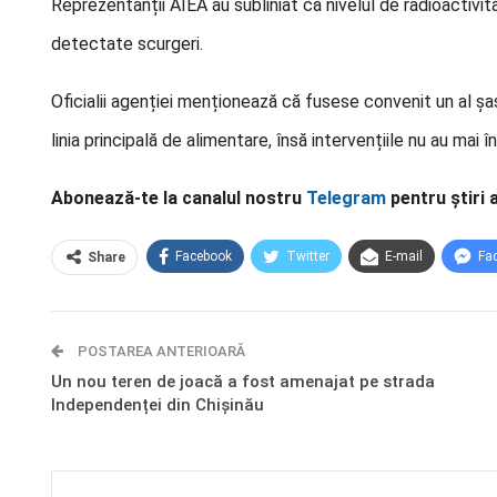
Reprezentanții AIEA au subliniat că nivelul de radioactivit
detectate scurgeri.
Oficialii agenției menționează că fusese convenit un al șas
linia principală de alimentare, însă intervențiile nu au mai î
Abonează-te la canalul nostru
Telegram
pentru știri 
Facebook
Twitter
E-mail
Fa
Share
POSTAREA ANTERIOARĂ
Un nou teren de joacă a fost amenajat pe strada
Independenței din Chișinău