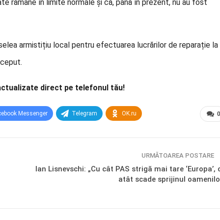
ate rămâne în limite normale și că, până în prezent, nu au fost
elea armistițiu local pentru efectuarea lucrărilor de reparație la
nceput.
actualizate direct pe telefonul tău!
cebook Messenger
Telegram
OK.ru
URMĂTOAREA POSTARE
Ian Lisnevschi: „Cu cât PAS strigă mai tare ‘Europa’, 
atât scade sprijinul oamenilo