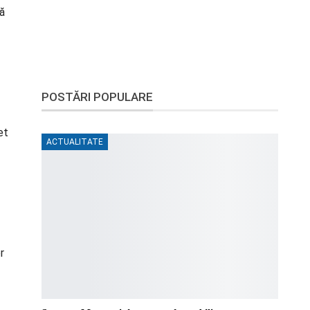
să
POSTĂRI POPULARE
et
ACTUALITATE
r