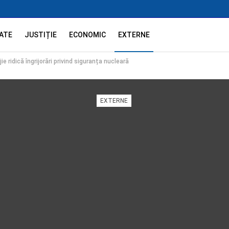
ATE
JUSTIȚIE
ECONOMIC
EXTERNE
e ridică îngrijorări privind siguranța nucleară
EXTERNE