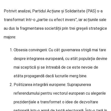
Potrivit analizei, Partidul Acțiune și Solidaritate (PAS) s-a
transformat într-o „partie cu efect invers”, iar acțiunile sale
au dus la fragmentarea societății prin trei greșeli strategice
majore:
Obsesia convingerii: Cu cât guvernarea strigă mai tare
despre integrarea europeană, cu atât populația devine
mai sceptică și se întreabă de ce este nevoie de
atâta propagandă dacă lucrurile merg bine.
Politizarea integrării europene: Suprapunerea
referendumului pentru vectorul european cu alegerile
prezidențiale a transformat o idee de dezvoltare
națională într-o armă de luptă electorală. Într-o țară în