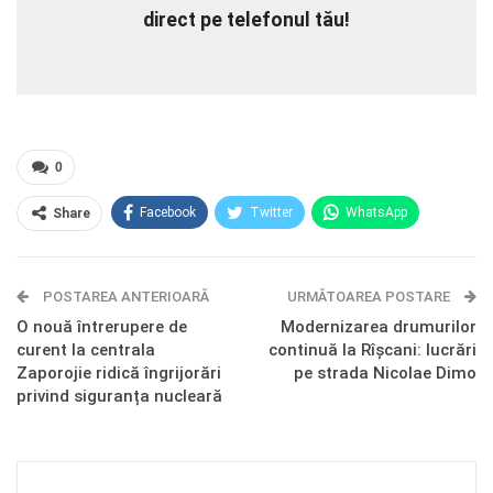
direct pe telefonul tău!
0
Facebook
Twitter
WhatsApp
Share
E-mail
Facebook Messenger
POSTAREA ANTERIOARĂ
Telegram
OK.ru
URMĂTOAREA POSTARE
O nouă întrerupere de
Modernizarea drumurilor
curent la centrala
continuă la Rîșcani: lucrări
Zaporojie ridică îngrijorări
pe strada Nicolae Dimo
privind siguranța nucleară