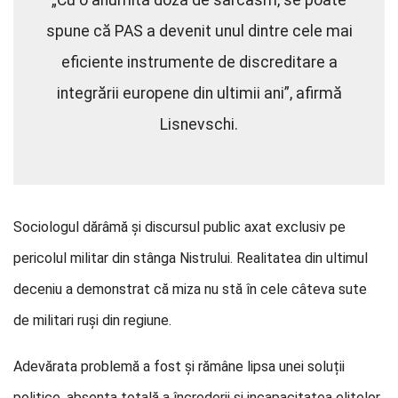
„Cu o anumită doză de sarcasm, se poate
spune că PAS a devenit unul dintre cele mai
eficiente instrumente de discreditare a
integrării europene din ultimii ani”, afirmă
Lisnevschi.
Sociologul dărâmă și discursul public axat exclusiv pe
pericolul militar din stânga Nistrului. Realitatea din ultimul
deceniu a demonstrat că miza nu stă în cele câteva sute
de militari ruși din regiune.
Adevărata problemă a fost și rămâne lipsa unei soluții
politice, absența totală a încrederii și incapacitatea elitelor