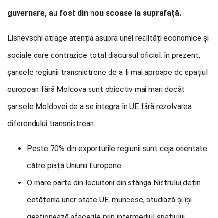
guvernare, au fost din nou scoase la suprafață.
Lisnevschi atrage atenția asupra unei realități economice și
sociale care contrazice total discursul oficial: în prezent,
șansele regiunii transnistrene de a fi mai aproape de spațiul
european fără Moldova sunt obiectiv mai mari decât
șansele Moldovei de a se integra în UE fără rezolvarea
diferendului transnistrean.
Peste 70% din exporturile regiunii sunt deja orientate
către piața Uniunii Europene.
O mare parte din locuitorii din stânga Nistrului dețin
cetățenia unor state UE, muncesc, studiază și își
gestionează afacerile prin intermediul spațiului