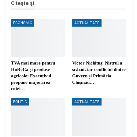
Citește și
ECONOMIC
ACTUALITATE
TVA mai mare pentru
Victor Nichituș: Nistrul a
HoReCa și produse
scăzut, iar conflictul dintre
agricole: Executivul
Guvern și Primăria
propune majorarea
Chișinău…
cotei…
POLITIC
ACTUALITATE