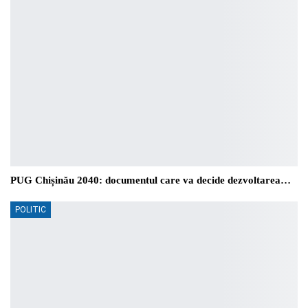
PUG Chișinău 2040: documentul care va decide dezvoltarea…
POLITIC