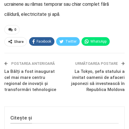
ucrainene au rămas temporar sau chiar complet fără
căldură, electricitate şi apă.
0
Facebook
Twitter
WhatsApp
Share
E-mail
Facebook Messenger
POSTAREA ANTERIOARĂ
Telegram
OK.ru
URMĂTOAREA POSTARE
La Bălți a fost inaugurat
La Tokyo, șefa statului a
cel mai mare centru
invitat oamenii de afaceri
regional de inovații și
japonezi să investească în
transformări tehnologice
Republica Moldova
Citește și