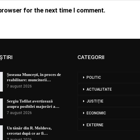
browser for the next time I comment.
ȘTIRI
CATEGORII
Șoseaua Muncești, în proces de
POLITIC
reabilitare: muncitorii…
7 august 2026
ACTUALITATE
Sergiu Tofilat avertizează
JUSTIȚIE
asupra posibilei majorări a…
7 august 2026
ECONOMIC
EXTERNE
Un tânăr din R. Moldova,
cercetat după ce ar fi…
7 august 2026