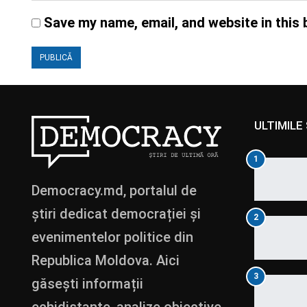
Save my name, email, and website in this 
ULTIMILE 
1
Democracy.md, portalul de
știri dedicat democrației și
2
evenimentelor politice din
Republica Moldova. Aici
3
găsești informații
echidistante, analize obiective