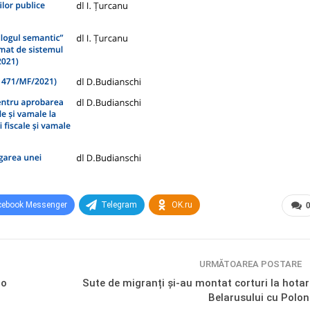
cebook Messenger
Telegram
OK.ru
URMĂTOAREA POSTARE
-o
Sute de migranți și-au montat corturi la hotar
Belarusului cu Polon