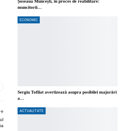
Șoseaua Muncești, în proces de reabilitare:
muncitorii…
ECONOMIC
0
Sergiu Tofilat avertizează asupra posibilei majorări
a…
ACTUALITATE
ul
ia