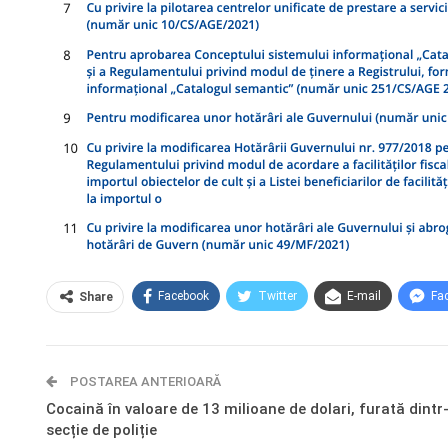
Facebook
Twitter
E-mail
Fa
Share
POSTAREA ANTERIOARĂ
Cocaină în valoare de 13 milioane de dolari, furată dintr
secție de poliție