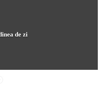
inea de zi
0