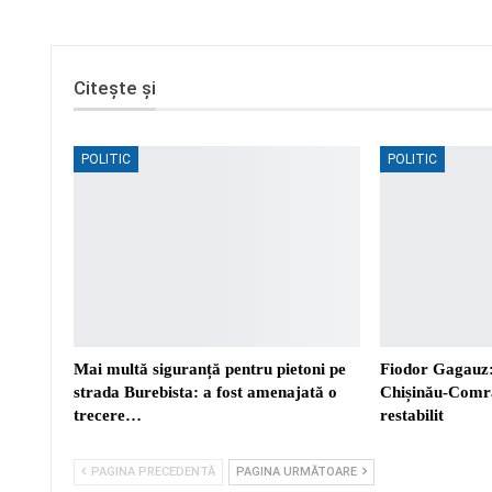
Citește și
POLITIC
POLITIC
Mai multă siguranță pentru pietoni pe
Fiodor Gagauz:
strada Burebista: a fost amenajată o
Chișinău-Comra
trecere…
restabilit
PAGINA PRECEDENTĂ
PAGINA URMĂTOARE