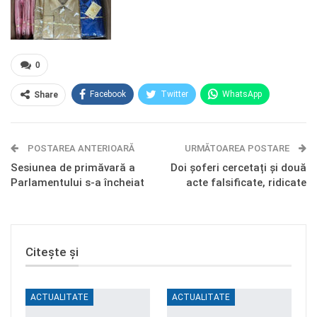
0
Facebook
Twitter
WhatsApp
Share
E-mail
Facebook Messenger
POSTAREA ANTERIOARĂ
Telegram
OK.ru
URMĂTOAREA POSTARE
Sesiunea de primăvară a
Doi șoferi cercetați și două
Parlamentului s-a încheiat
acte falsificate, ridicate
Citește și
ACTUALITATE
ACTUALITATE