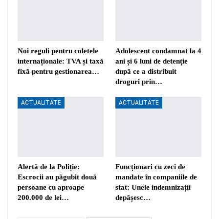
Noi reguli pentru coletele
Adolescent condamnat la 4
internaționale: TVA și taxă
ani și 6 luni de detenție
fixă pentru gestionarea…
după ce a distribuit
droguri prin…
ACTUALITATE
ACTUALITATE
Alertă de la Poliție:
Funcționari cu zeci de
Escrocii au păgubit două
mandate în companiile de
persoane cu aproape
stat: Unele indemnizații
200.000 de lei…
depășesc…