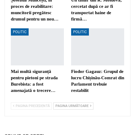
proces de reabilitare:
cercetat după ce ar fi
muncitorii pregătesc
transportat haine de
drumul pentru un nou…
firmă…
POLITIC
POLITIC
Mai multă siguranță
Fiodor Gagauz: Grupul de
pentru pietoni pe strada
lucru Chișinău-Comrat din
Burebista: a fost
Parlament trebuie
amenajată o trecere…
restabilit
PAGINA PRECEDENTĂ
PAGINA URMĂTOARE