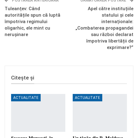
POSTAREA ANTERIOARĂ
Telegram
OK.ru
URMĂTOAREA POSTARE
Tuleanțev: Când
Apel către instituțiile
autoritățile spun că luptă
statului și cele
împotriva regimului
internaționale:
oligarhic, ele mint cu
„Combaterea propagandei
nerușinare
sau război declarat
împotriva libertății de
exprimare?”
Citește și
ACTUALITATE
ACTUALITATE
Șoseaua Muncești, în
Un tânăr din R. Moldova,