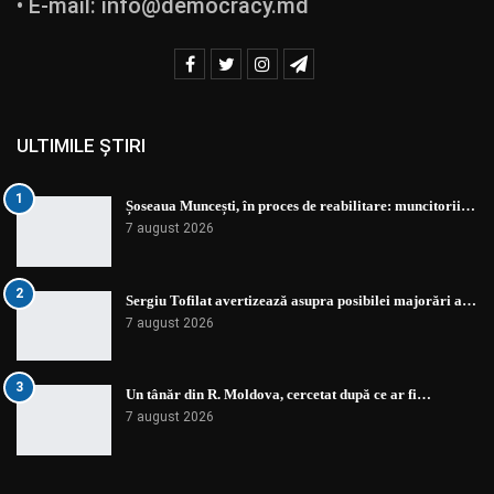
• E-mail:
info@democracy.md
ULTIMILE ȘTIRI
1
Șoseaua Muncești, în proces de reabilitare: muncitorii…
7 august 2026
2
Sergiu Tofilat avertizează asupra posibilei majorări a…
7 august 2026
3
Un tânăr din R. Moldova, cercetat după ce ar fi…
7 august 2026