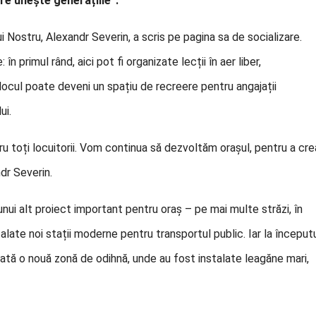
re unește generațiile”.
i Nostru, Alexandr Severin, a scris pe pagina sa de socializare.
n primul rând, aici pot fi organizate lecții în aer liber,
nd, locul poate deveni un spațiu de recreere pentru angajații
ui.
u toți locuitorii. Vom continua să dezvoltăm orașul, pentru a cre
ndr Severin.
nui alt proiect important pentru oraș – pe mai multe străzi, în
talate noi stații moderne pentru transportul public. Iar la început
ajată o nouă zonă de odihnă, unde au fost instalate leagăne mari,