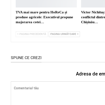
TVA mai mare pentru HoReCa și
Victor Nichituș:
produse agricole: Executivul propune
conflictul dint
majorarea cotei…
Chișinău…
PAGINA PRECEDENTĂ
PAGINA URMĂTOARE
SPUNE CE CREZI
Adresa de ema