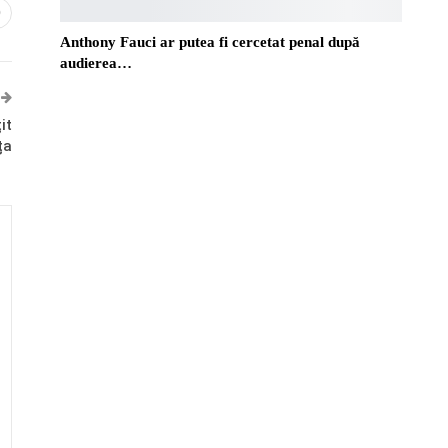
0
Anthony Fauci ar putea fi cercetat penal după
audierea…
it
ța