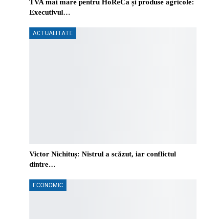
TVA mai mare pentru HoReCa și produse agricole:
Executivul…
ACTUALITATE
Victor Nichituș: Nistrul a scăzut, iar conflictul
dintre…
ECONOMIC