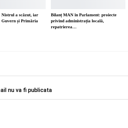
 Nistrul a scăzut, iar
Bilanț MAN în Parlament: proiecte
re Guvern și Primăria
privind administrația locală,
repatrierea…
il nu va fi publicata