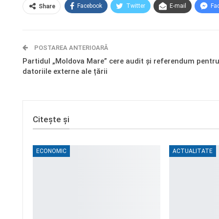
Facebook
Twitter
E-mail
Fa
Share
POSTAREA ANTERIOARĂ
Partidul „Moldova Mare” cere audit și referendum pentr
datoriile externe ale țării
Citește și
ECONOMIC
ACTUALITATE