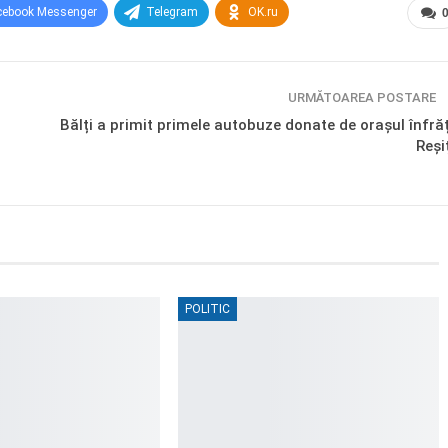
cebook Messenger
Telegram
OK.ru
URMĂTOAREA POSTARE
u
Bălți a primit primele autobuze donate de orașul înfrăț
Reși
POLITIC