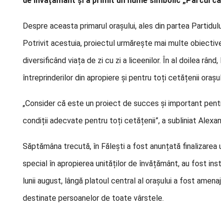
de învățământ și a primit un nume simbolic „Parcul ca
Despre aceasta primarul orașului, ales din partea Partidulu
Potrivit acestuia, proiectul urmărește mai multe obiective: î
diversificând viața de zi cu zi a liceenilor. În al doilea râ
întreprinderilor din apropiere și pentru toți cetățenii orașul
„Consider că este un proiect de succes și important pentr
condiții adecvate pentru toți cetățenii”, a subliniat Alexa
Săptămâna trecută, în Fălești a fost anunțată finalizarea u
special în apropierea unităților de învățământ, au fost ins
lunii august, lângă platoul central al orașului a fost amen
destinate persoanelor de toate vârstele.