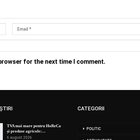
browser for the next time I comment.
ȘTIRI
CATEGORII
TVA mai mare pentru HoReCa
POLITIC
și produse agricole:…
6 august 2026