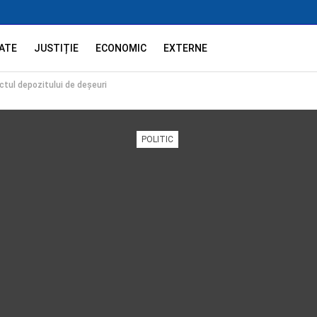
ATE
JUSTIȚIE
ECONOMIC
EXTERNE
ectul depozitului de deșeuri
POLITIC