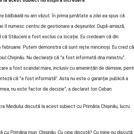
lui la acest subiect nu inspiră încredere
.
are bâlbâială nu am văzut. În prima jumătate a zilei ea spus că
i îl numesc centru de gestionare a deșeurilor. După-amiază,
l că Stăuceni a fost exclus ca locație. Eu credeam că din
n februarie. Putem demonstra că sunt niște mincinoși. Eu cred că
iul Chișinău. Nu declarații că ”a fost informată dna ministru”.
 care a fost scandal mare, inclusiv cu amenințări de demisie, pent
anteză că ”a fost informată”. Asta nu este o garanție publică a
 mea, nu este factor de decizie”, a declarat Ion Ceban.
tra Mediului discută la acest subiect cu Primăria Chișinău, lucru
 cu Primăria mun. Chișinău. Cu cine discută? Cu mine nu discută.