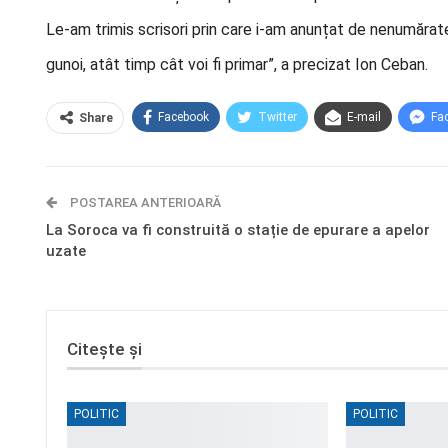
Le-am trimis scrisori prin care i-am anunțat de nenumărate 
gunoi, atât timp cât voi fi primar”, a precizat Ion Ceban.
Facebook
Twitter
E-mail
Fa
Share
POSTAREA ANTERIOARĂ
La Soroca va fi construită o stație de epurare a apelor
uzate
Citește și
POLITIC
POLITIC