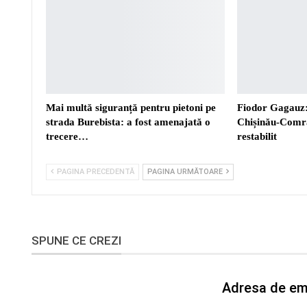
Mai multă siguranță pentru pietoni pe
Fiodor Gagauz:
strada Burebista: a fost amenajată o
Chișinău-Comra
trecere…
restabilit
PAGINA PRECEDENTĂ
PAGINA URMĂTOARE
SPUNE CE CREZI
Adresa de ema