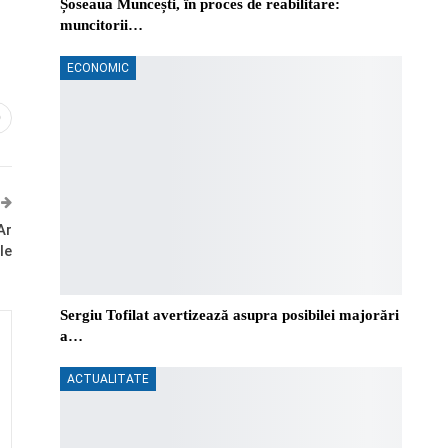
Șoseaua Muncești, în proces de reabilitare:
muncitorii…
ECONOMIC
0
Ar
le
Sergiu Tofilat avertizează asupra posibilei majorări
a…
ACTUALITATE