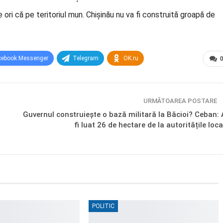
ori că pe teritoriul mun. Chișinău nu va fi construită groapă de
cebook Messenger
Telegram
OK.ru
URMĂTOAREA POSTARE
Guvernul construiește o bază militară la Băcioi? Ceban: 
fi luat 26 de hectare de la autoritățile loca
POLITIC