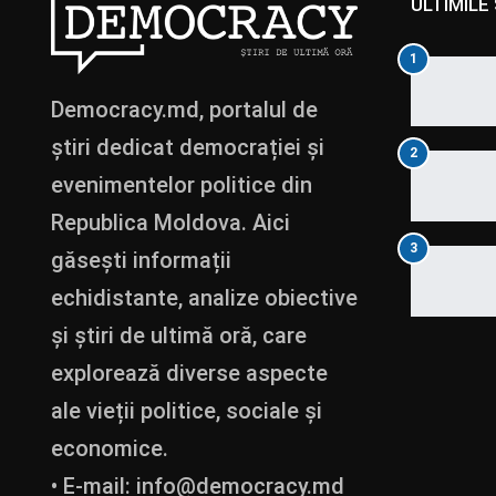
ULTIMILE 
1
Democracy.md, portalul de
știri dedicat democrației și
2
evenimentelor politice din
Republica Moldova. Aici
3
găsești informații
echidistante, analize obiective
și știri de ultimă oră, care
explorează diverse aspecte
ale vieții politice, sociale și
economice.
• E-mail:
info@democracy.md