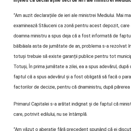
înțeles că declarațiile seci de ieri ale ministrei Mediu
”Am auzit declarațiile de ieri ale ministrei Mediului. Mai m
examinează Stăuceni ca zonă pentru acest depozit, care e
doamna ministru a spus deja că a fost informată de faptu
bâlbâiala asta de jumătate de an, problema s-a rezolvat î
totuși trebuie să existe garanții publice pentru tot municip
Totuși, În prima jumătate a zilei, ea a spus adevărul, după
faptul că a spus adevărul și a fost obligată să facă o par
factorilor de decizie, pentru că dna
ministru, după părerea
Primarul Capitalei s-a arătat indignat și de faptul că minis
care, potrivit edilului, nu se întâmplă.
”Am văzut o aberație fără precedent spunând că ei discută