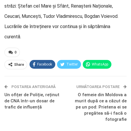
străzi: Ștefan cel Mare și Sfânt, Renașterii Naționale,
Ceucari, Muncești, Tudor Vladimirescu, Bogdan Voievod.
Lucrările de întreținere vor continua și în săptămâna
curentă.
0
Facebook
Twitter
WhatsApp
Share
E-mail
Facebook Messenger
POSTAREA ANTERIOARĂ
Telegram
OK.ru
URMĂTOAREA POSTARE
Un ofițer de Poliție, reținut
O femeie din Moldova a
de CNA într-un dosar de
murit după ce a căzut de
trafic de influență
pe un pod: Prietena ei se
pregătea să-i facă o
fotografie