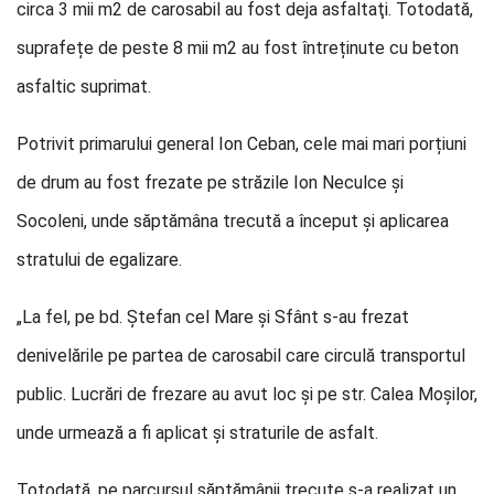
circa 3 mii m2 de carosabil au fost deja asfaltaţi. Totodată,
suprafețe de peste 8 mii m2 au fost întreținute cu beton
asfaltic suprimat.
Potrivit primarului general Ion Ceban, cele mai mari porțiuni
de drum au fost frezate pe străzile Ion Neculce și
Socoleni, unde săptămâna trecută a început și aplicarea
stratului de egalizare.
„La fel, pe bd. Ștefan cel Mare și Sfânt s-au frezat
denivelările pe partea de carosabil care circulă transportul
public. Lucrări de frezare au avut loc și pe str. Calea Moșilor,
unde urmează a fi aplicat și straturile de asfalt.
Totodată, pe parcursul săptămânii trecute s-a realizat un