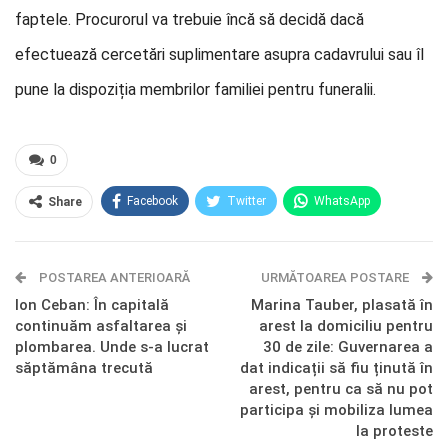
faptele. Procurorul va trebuie încă să decidă dacă
efectuează cercetări suplimentare asupra cadavrului sau îl
pune la dispoziția membrilor familiei pentru funeralii.
0
Facebook
Twitter
WhatsApp
Share
E-mail
Facebook Messenger
POSTAREA ANTERIOARĂ
Telegram
OK.ru
URMĂTOAREA POSTARE
Ion Ceban: În capitală
Marina Tauber, plasată în
continuăm asfaltarea și
arest la domiciliu pentru
plombarea. Unde s-a lucrat
30 de zile: Guvernarea a
săptămâna trecută
dat indicații să fiu ținută în
arest, pentru ca să nu pot
participa și mobiliza lumea
la proteste