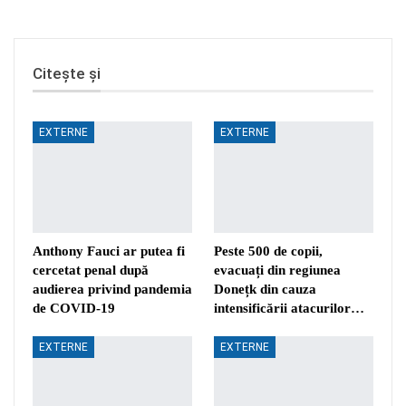
Citește și
EXTERNE
EXTERNE
Anthony Fauci ar putea fi
Peste 500 de copii,
cercetat penal după
evacuați din regiunea
audierea privind pandemia
Donețk din cauza
de COVID-19
intensificării atacurilor…
EXTERNE
EXTERNE