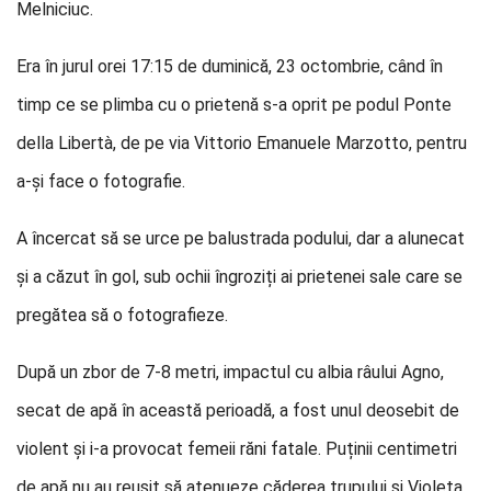
Melniciuc.
Era în jurul orei 17:15 de duminică, 23 octombrie, când în
timp ce se plimba cu o prietenă s-a oprit pe podul Ponte
della Libertà, de pe via Vittorio Emanuele Marzotto, pentru
a-și face o fotografie.
A încercat să se urce pe balustrada podului, dar a alunecat
și a căzut în gol, sub ochii îngroziți ai prietenei sale care se
pregătea să o fotografieze.
După un zbor de 7-8 metri, impactul cu albia râului Agno,
secat de apă în această perioadă, a fost unul deosebit de
violent și i-a provocat femeii răni fatale. Puținii centimetri
de apă nu au reușit să atenueze căderea trupului și Violeta