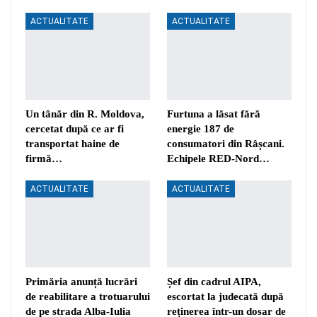
ACTUALITATE
ACTUALITATE
Un tânăr din R. Moldova,
Furtuna a lăsat fără
cercetat după ce ar fi
energie 187 de
transportat haine de
consumatori din Râșcani.
firmă…
Echipele RED-Nord…
ACTUALITATE
ACTUALITATE
Primăria anunță lucrări
Șef din cadrul AIPA,
de reabilitare a trotuarului
escortat la judecată după
de pe strada Alba-Iulia
reținerea într-un dosar de