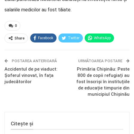
salariile medicilor au fost tăiate.
0
Facebook
Twitter
WhatsApp
Share
E-mail
Facebook Messenger
POSTAREA ANTERIOARĂ
Telegram
OK.ru
URMĂTOAREA POSTARE
Accidentul de pe viaduct:
Primăria Chișinău: Peste
Șoferul vinovat, în fața
800 de copii refugiați au
judecătorilor
fost înscriși în instituțiile
de educație timpurie din
municipiul Chișinău
Citește și