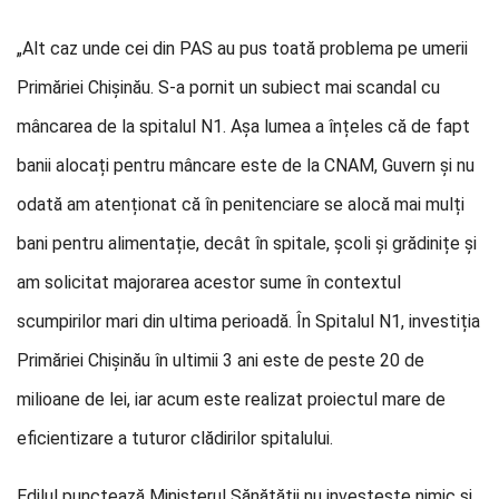
„Alt caz unde cei din PAS au pus toată problema pe umerii
Primăriei Chișinău. S-a pornit un subiect mai scandal cu
mâncarea de la spitalul N1. Așa lumea a înțeles că de fapt
banii alocați pentru mâncare este de la CNAM, Guvern și nu
odată am atenționat că în penitenciare se alocă mai mulți
bani pentru alimentație, decât în spitale, școli și grădinițe și
am solicitat majorarea acestor sume în contextul
scumpirilor mari din ultima perioadă. În Spitalul N1, investiția
Primăriei Chișinău în ultimii 3 ani este de peste 20 de
milioane de lei, iar acum este realizat proiectul mare de
eficientizare a tuturor clădirilor spitalului.
Edilul punctează Ministerul Sănătății nu investește nimic și