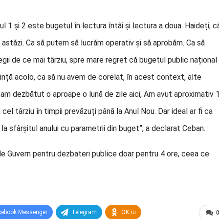
 1 și 2 este bugetul în lectura întâi și lectura a doua. Haideți, c
 astăzi. Ca să putem să lucrăm operativ și să aprobăm. Ca să
gii de ce mai târziu, spre mare regret că bugetul public național
ință acolo, ca să nu avem de corelat, în acest context, alte
 am dezbătut o aproape o lună de zile aici, Am avut aproximativ 
cel târziu în timpii prevăzuți până la Anul Nou. Dar ideal ar fi ca
la sfârșitul anului cu parametrii din buget”, a declarat Ceban.
de Guvern pentru dezbateri publice doar pentru 4 ore, ceea ce
cebook Messenger
Telegram
OK.ru