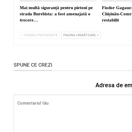
Mai multă siguranță pentru pietoni pe
Fiodor Gagauz:
strada Burebista: a fost amenajată o
Chișinău-Comra
trecere…
restabilit
PAGINA PRECEDENTĂ
PAGINA URMĂTOARE
SPUNE CE CREZI
Adresa de ema