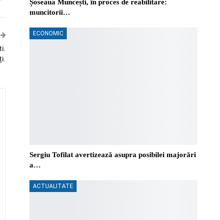
Șoseaua Muncești, în proces de reabilitare:
muncitorii…
ECONOMIC
i.
i.
Sergiu Tofilat avertizează asupra posibilei majorări
a…
ACTUALITATE