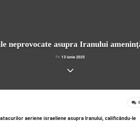
ile neprovocate asupra Iranului ameninţ
Pe
13 iunie 2025
curilor aeriene israeliene asupra Iranului, calificându-le