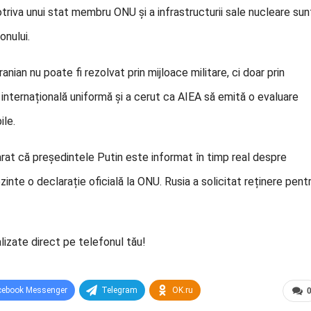
potriva unui stat membru ONU și a infrastructurii sale nucleare sun
onului.
anian nu poate fi rezolvat prin mijloace militare, ci doar prin
nternațională uniformă și a cerut ca AIEA să emită o evaluare
ile.
arat că președintele Putin este informat în timp real despre
zinte o declarație oficială la ONU. Rusia a solicitat reținere pent
lizate direct pe telefonul tău!
cebook Messenger
Telegram
OK.ru