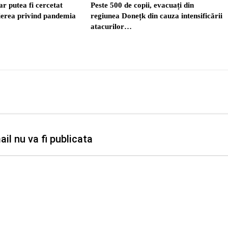
r putea fi cercetat
Peste 500 de copii, evacuați din
ierea privind pandemia
regiunea Donețk din cauza intensificării
atacurilor…
il nu va fi publicata