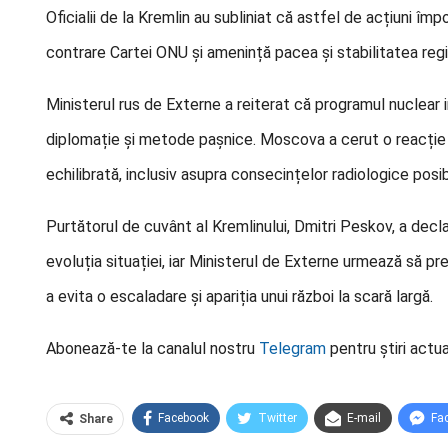
Oficialii de la Kremlin au subliniat că astfel de acțiuni îm
contrare Cartei ONU și amenință pacea și stabilitatea regi
Ministerul rus de Externe a reiterat că programul nuclear ir
diplomație și metode pașnice. Moscova a cerut o reacție i
echilibrată, inclusiv asupra consecințelor radiologice posib
Purtătorul de cuvânt al Kremlinului, Dmitri Peskov, a decl
evoluția situației, iar Ministerul de Externe urmează să pre
a evita o escaladare și apariția unui război la scară largă.
Abonează-te la canalul nostru
Telegram
pentru știri actua
Facebook
Twitter
E-mail
Fa
Share