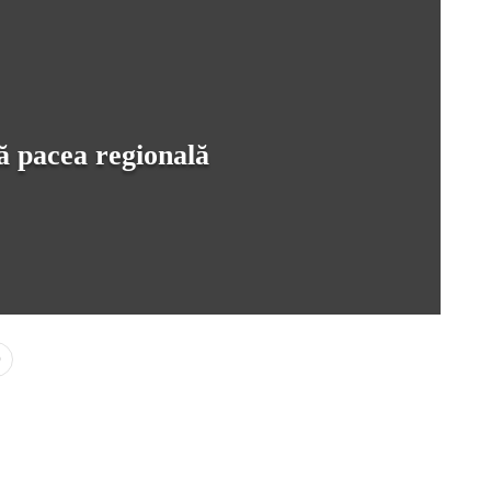
ă pacea regională
0