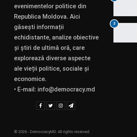
evenimentelor politice din
Republica Moldova. Aici
3
găsești informații
echidistante, analize obiective
și știri de ultimă oră, care
explorează diverse aspecte
ale vieții politice, sociale și
economice.
• E-mail:
info@democracy.md
© 2026 - DemocracyMD. All rights reserved.