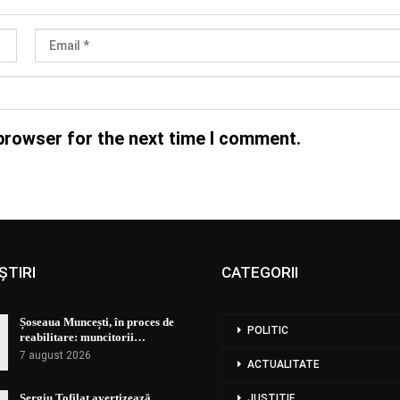
browser for the next time I comment.
ȘTIRI
CATEGORII
Șoseaua Muncești, în proces de
POLITIC
reabilitare: muncitorii…
7 august 2026
ACTUALITATE
Sergiu Tofilat avertizează
JUSTIȚIE