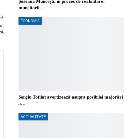
Șoseaua Muncești, în proces de reabilitare:
muncitorii…
ECONOMIC
ul
PA
Sergiu Tofilat avertizează asupra posibilei majorări
a…
ACTUALITATE