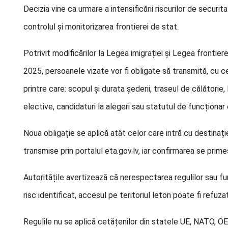
Decizia vine ca urmare a intensificării riscurilor de securi
controlul și monitorizarea frontierei de stat.
Potrivit modificărilor la Legea imigrației și Legea frontie
2025, persoanele vizate vor fi obligate să transmită, cu ce
printre care: scopul și durata șederii, traseul de călătorie
elective, candidaturi la alegeri sau statutul de funcționar or
Noua obligație se aplică atât celor care intră cu destinație f
transmise prin portalul eta.gov.lv, iar confirmarea se prim
Autoritățile avertizează că nerespectarea regulilor sau fur
risc identificat, accesul pe teritoriul leton poate fi refuzat
Regulile nu se aplică cetățenilor din statele UE, NATO, OEC