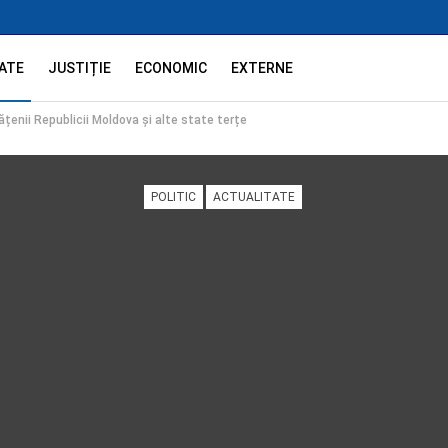
ATE
JUSTIȚIE
ECONOMIC
EXTERNE
ățenii Republicii Moldova și alte state terțe
POLITIC
ACTUALITATE