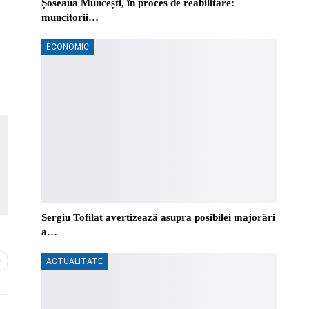
Șoseaua Muncești, în proces de reabilitare:
muncitorii…
ECONOMIC
Sergiu Tofilat avertizează asupra posibilei majorări
a…
0
ACTUALITATE