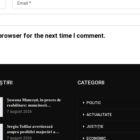
browser for the next time I comment.
ȘTIRI
CATEGORII
Șoseaua Muncești, în proces de
POLITIC
reabilitare: muncitorii…
7 august 2026
ACTUALITATE
Sergiu Tofilat avertizează
JUSTIȚIE
asupra posibilei majorări a…
7 august 2026
ECONOMIC