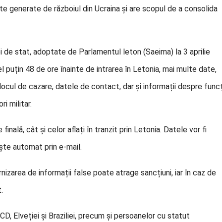
tate generate de războiul din Ucraina și are scopul de a consolida
rei de stat, adoptate de Parlamentul leton (Saeima) la 3 aprilie
l puțin 48 de ore înainte de intrarea în Letonia, mai multe date,
, locul de cazare, datele de contact, dar și informații despre funcț
i militar.
inală, cât și celor aflați în tranzit prin Letonia. Datele vor fi
ește automat prin e-mail.
nizarea de informații false poate atrage sancțiuni, iar în caz de
.
D, Elveției și Braziliei, precum și persoanelor cu statut