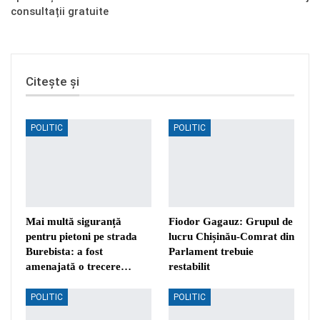
consultații gratuite
Citește și
POLITIC
POLITIC
Mai multă siguranță
Fiodor Gagauz: Grupul de
pentru pietoni pe strada
lucru Chișinău-Comrat din
Burebista: a fost
Parlament trebuie
amenajată o trecere…
restabilit
POLITIC
POLITIC