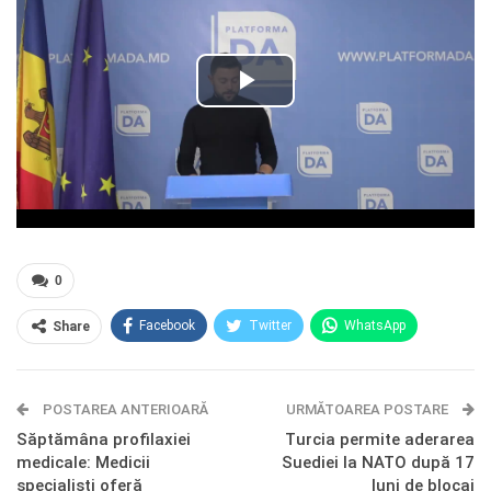
0
Facebook
Twitter
WhatsApp
Share
E-mail
Facebook Messenger
POSTAREA ANTERIOARĂ
Telegram
OK.ru
URMĂTOAREA POSTARE
Săptămâna profilaxiei
Turcia permite aderarea
medicale: Medicii
Suediei la NATO după 17
specialiști oferă
luni de blocaj