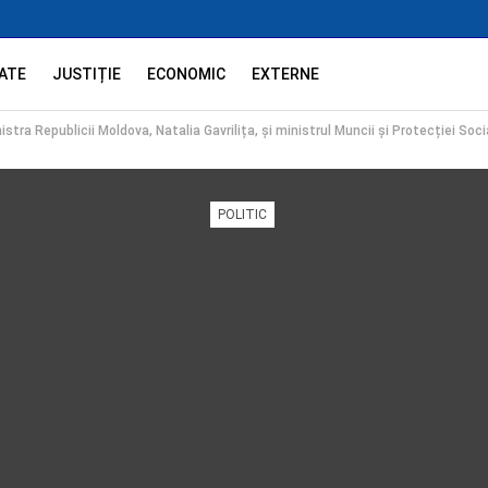
ATE
JUSTIȚIE
ECONOMIC
EXTERNE
tra Republicii Moldova, Natalia Gavrilița, și ministrul Muncii și Protecției Soci
POLITIC