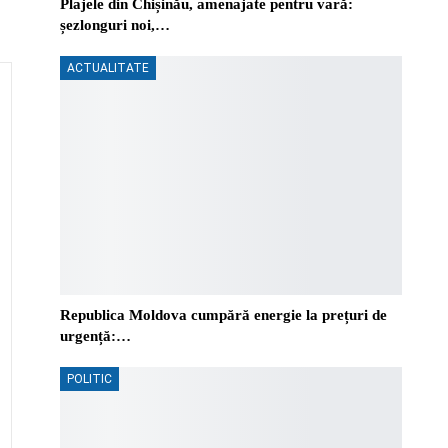
Plajele din Chișinău, amenajate pentru vară:
șezlonguri noi,…
ACTUALITATE
Republica Moldova cumpără energie la prețuri de
urgență:…
POLITIC