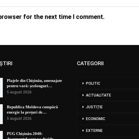
browser for the next time I comment.
ȘTIRI
CATEGORII
Plajele din Chișinău, amenajate
POLITIC
pentru vară: șezlonguri…
5 august 2026
ACTUALITATE
Republica Moldova cumpără
JUSTIȚIE
energie la prețuri de…
5 august 2026
ECONOMIC
EXTERNE
PUG Chișinău 2040:
documentul care va decide…