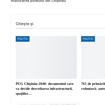
înlăturarea poleiului din Chișinău”
Citește și
POLITIC
POLITIC
PUG Chișinău 2040: documentul care
761 de primări
va decide dezvoltarea infrastructurii,
voluntară: auto
spațiilor…