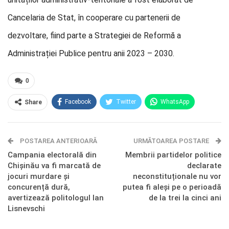
Cancelaria de Stat, în cooperare cu partenerii de
dezvoltare, fiind parte a Strategiei de Reformă a
Administrației Publice pentru anii 2023 – 2030.
0
Facebook
Twitter
WhatsApp
Share
E-mail
Facebook Messenger
POSTAREA ANTERIOARĂ
Telegram
OK.ru
URMĂTOAREA POSTARE
Campania electorală din
Membrii partidelor politice
Chișinău va fi marcată de
declarate
jocuri murdare și
neconstituționale nu vor
concurență dură,
putea fi aleși pe o perioadă
avertizează politologul Ian
de la trei la cinci ani
Lisnevschi