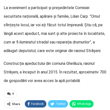
La eveniment a participat și președintele Comisiei
securitate națională, apărare și familie, Lilian Carp. ”Omul
sfințește locul, iar voi ați făcut totul împreună. Știu că, pe
lângă acest apeduct, mai sunt și alte proiecte în localitate,
cum ar fi iluminatul stradal sau reparația drumurilor”, a
adăugat deputatul, care este originar din raionul Strășeni.
Construcția apeductului din comuna Ghelăuza, raionul
Strășeni, a început în anul 2015. În rezultat, aproximativ 700
de gospodării vor avea acces la apă potabilă.
0
Facebook
Twitter
WhatsApp
Share