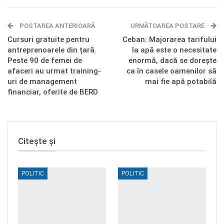
E-mail
Facebook Messenger
POSTAREA ANTERIOARĂ
Telegram
OK.ru
URMĂTOAREA POSTARE
Cursuri gratuite pentru
Ceban: Majorarea tarifului
antreprenoarele din țară.
la apă este o necesitate
Peste 90 de femei de
enormă, dacă se dorește
afaceri au urmat training-
ca în casele oamenilor să
uri de management
mai fie apă potabilă
financiar, oferite de BERD
Citește și
POLITIC
POLITIC