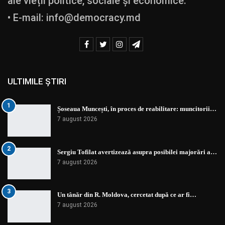
ale vieții politice, sociale și economice.
• E-mail:
info@democracy.md
ULTIMILE ȘTIRI
1
Șoseaua Muncești, în proces de reabilitare: muncitorii…
7 august 2026
2
Sergiu Tofilat avertizează asupra posibilei majorări a…
7 august 2026
3
Un tânăr din R. Moldova, cercetat după ce ar fi…
7 august 2026