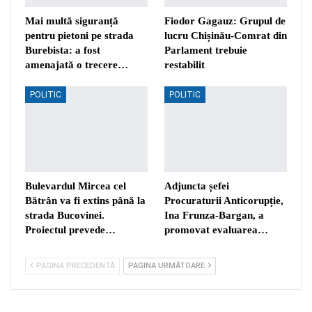
Mai multă siguranță
Fiodor Gagauz: Grupul de
pentru pietoni pe strada
lucru Chișinău-Comrat din
Burebista: a fost
Parlament trebuie
amenajată o trecere…
restabilit
POLITIC
POLITIC
Bulevardul Mircea cel
Adjuncta șefei
Bătrân va fi extins până la
Procuraturii Anticorupție,
strada Bucovinei.
Ina Frunza-Bargan, a
Proiectul prevede…
promovat evaluarea…
PAGINA PRECEDENTĂ
PAGINA URMĂTOARE