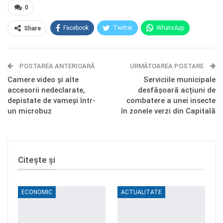
0
Facebook
Twitter
WhatsApp
Share
E-mail
Facebook Messenger
POSTAREA ANTERIOARĂ
Telegram
OK.ru
URMĂTOAREA POSTARE
Camere video și alte
Serviciile municipale
accesorii nedeclarate,
desfășoară acțiuni de
depistate de vameși într-
combatere a unei insecte
un microbuz
în zonele verzi din Capitală
Citește și
ECONOMIC
ACTUALITATE