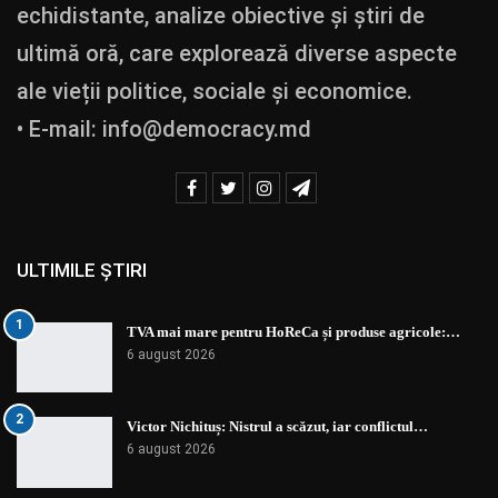
echidistante, analize obiective și știri de
ultimă oră, care explorează diverse aspecte
ale vieții politice, sociale și economice.
• E-mail:
info@democracy.md
ULTIMILE ȘTIRI
1
TVA mai mare pentru HoReCa și produse agricole:…
6 august 2026
2
Victor Nichituș: Nistrul a scăzut, iar conflictul…
6 august 2026