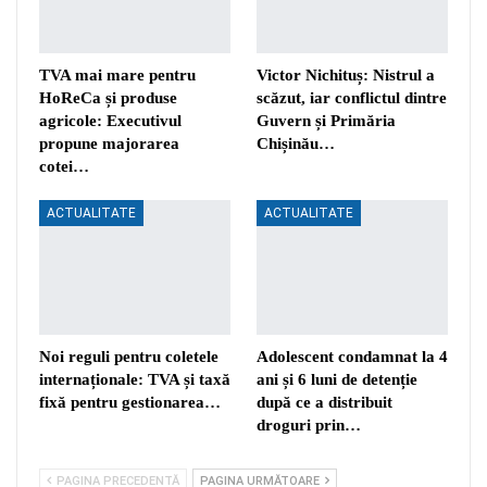
TVA mai mare pentru
Victor Nichituș: Nistrul a
HoReCa și produse
scăzut, iar conflictul dintre
agricole: Executivul
Guvern și Primăria
propune majorarea
Chișinău…
cotei…
ACTUALITATE
ACTUALITATE
Noi reguli pentru coletele
Adolescent condamnat la 4
internaționale: TVA și taxă
ani și 6 luni de detenție
fixă pentru gestionarea…
după ce a distribuit
droguri prin…
PAGINA PRECEDENTĂ
PAGINA URMĂTOARE