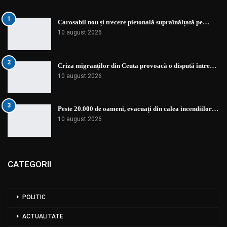
1
Carosabil nou și trecere pietonală supraînălțată pe…
10 august 2026
2
Criza migranților din Ceuta provoacă o dispută între…
10 august 2026
3
Peste 20.000 de oameni, evacuați din calea incendiilor…
10 august 2026
CATEGORII
POLITIC
ACTUALITATE