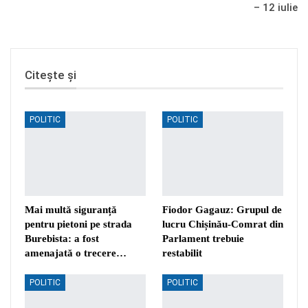
– 12 iulie
Citește și
POLITIC
POLITIC
Mai multă siguranță
Fiodor Gagauz: Grupul de
pentru pietoni pe strada
lucru Chișinău-Comrat din
Burebista: a fost
Parlament trebuie
amenajată o trecere…
restabilit
POLITIC
POLITIC