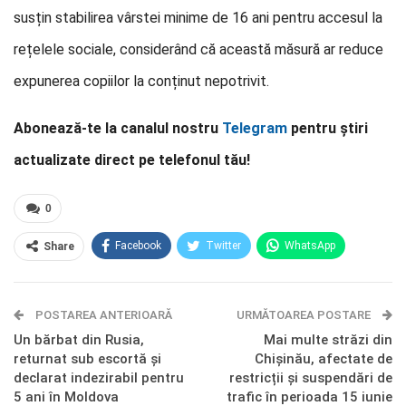
susțin stabilirea vârstei minime de 16 ani pentru accesul la
rețelele sociale, considerând că această măsură ar reduce
expunerea copiilor la conținut nepotrivit.
Abonează-te la canalul nostru
Telegram
pentru știri
actualizate direct pe telefonul tău!
0
Facebook
Twitter
WhatsApp
Share
E-mail
Facebook Messenger
POSTAREA ANTERIOARĂ
Telegram
OK.ru
URMĂTOAREA POSTARE
Un bărbat din Rusia,
Mai multe străzi din
returnat sub escortă și
Chișinău, afectate de
declarat indezirabil pentru
restricții și suspendări de
5 ani în Moldova
trafic în perioada 15 iunie