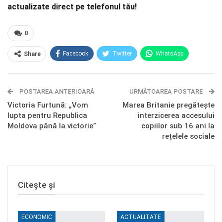
actualizate direct pe telefonul tău!
0
Facebook
Twitter
WhatsApp
Share
E-mail
Facebook Messenger
POSTAREA ANTERIOARĂ
Telegram
OK.ru
URMĂTOAREA POSTARE
Victoria Furtună: „Vom
Marea Britanie pregătește
lupta pentru Republica
interzicerea accesului
Moldova până la victorie”
copiilor sub 16 ani la
rețelele sociale
Citește și
ECONOMIC
ACTUALITATE