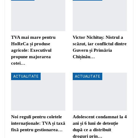
TVA mai mare pentru
Victor Nichituș: Nistrul a
HoReCa și produse
scăzut, iar conflictul dintre
agricole: Executivul
Guvern și Primăria
propune majorarea
Chișinău…
cotei…
ACTUALITATE
ACTUALITATE
Noi reguli pentru coletele
Adolescent condamnat la 4
internaționale: TVA și taxă
ani și 6 luni de detenție
fixă pentru gestionarea…
după ce a distribuit
droguri prin…