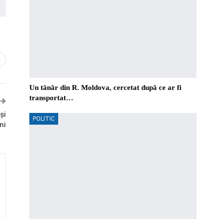
0
Un tânăr din R. Moldova, cercetat după ce ar fi
transportat…
și
POLITIC
ni