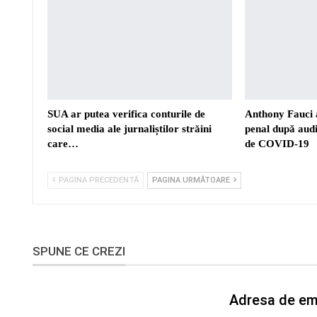
SUA ar putea verifica conturile de
Anthony Fauci a
social media ale jurnaliștilor străini
penal după aud
care…
de COVID-19
PAGINA PRECEDENTĂ
PAGINA URMĂTOARE
SPUNE CE CREZI
Adresa de ema