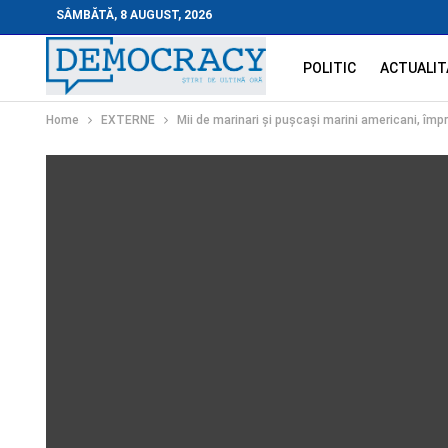
SÂMBĂTĂ, 8 AUGUST, 2026
POLITIC
ACTUALIT
Home
EXTERNE
Mii de marinari și pușcași marini americani, împ