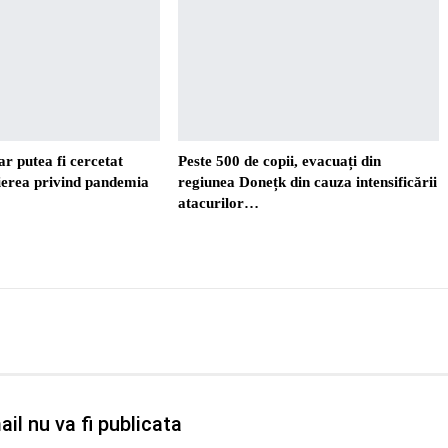
r putea fi cercetat
Peste 500 de copii, evacuați din
ierea privind pandemia
regiunea Donețk din cauza intensificării
atacurilor…
il nu va fi publicata