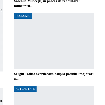
Șoseaua Muncești, în proces de reabilitare:
muncitorii…
ECONOMIC
Sergiu Tofilat avertizează asupra posibilei majorări
a…
ACTUALITATE