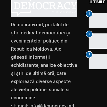
ULTIMILE 
1
Democracy.md, portalul de
știri dedicat democrației și
2
evenimentelor politice din
Republica Moldova. Aici
3
găsești informații
echidistante, analize obiective
și știri de ultimă oră, care
explorează diverse aspecte
ale vieții politice, sociale și
economice.
• E-mail:
info@democracy.md