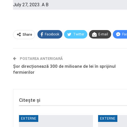
Facebook
Twitter
E-mail
Fa
Share
POSTAREA ANTERIOARĂ
Șor direcționează 300 de milioane de lei în sprijinul
fermierilor
Citește și
EXTERNE
EXTERNE