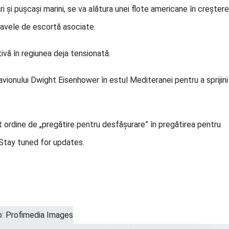
 și pușcași marini, se va alătura unei flote americane în creștere
 navele de escortă asociate.
ivă în regiunea deja tensionată.
vionului Dwight Eisenhower în estul Mediteranei pentru a sprijini
t ordine de „pregătire pentru desfășurare” în pregătirea pentru
. Stay tuned for updates.