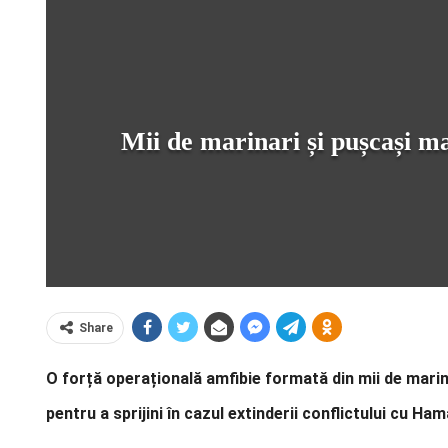
Mii de marinari și pușcași ma
Share
O forță operațională amfibie formată din mii de marin
pentru a sprijini în cazul extinderii conflictului cu Ham