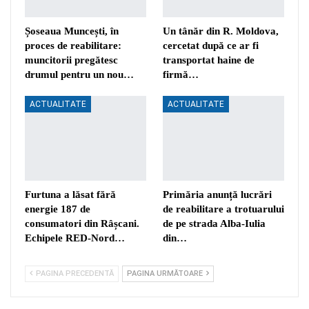
Șoseaua Muncești, în
Un tânăr din R. Moldova,
proces de reabilitare:
cercetat după ce ar fi
muncitorii pregătesc
transportat haine de
drumul pentru un nou…
firmă…
ACTUALITATE
ACTUALITATE
Furtuna a lăsat fără
Primăria anunță lucrări
energie 187 de
de reabilitare a trotuarului
consumatori din Râșcani.
de pe strada Alba-Iulia
Echipele RED-Nord…
din…
PAGINA PRECEDENTĂ
PAGINA URMĂTOARE