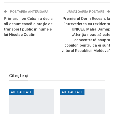
E-mail
Facebook Messenger
POSTAREA ANTERIOARĂ
Telegram
OK.ru
URMĂTOAREA POSTARE
Primarul Ion Ceban a decis
Premierul Dorin Recean, la
să denumească o stație de
întrevederea cu rezidenta
transport public în numele
UNICEF, Maha Damaj:
lui Nicolae Costin
„Atenția noastră este
concentrată asupra
copiilor, pentru că ei sunt
viitorul Republicii Moldova”
Citește și
ACTUALITATE
ACTUALITATE