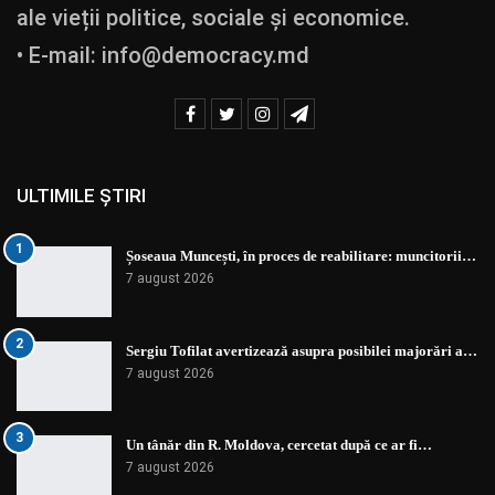
ale vieții politice, sociale și economice.
• E-mail:
info@democracy.md
ULTIMILE ȘTIRI
1
Șoseaua Muncești, în proces de reabilitare: muncitorii…
7 august 2026
2
Sergiu Tofilat avertizează asupra posibilei majorări a…
7 august 2026
3
Un tânăr din R. Moldova, cercetat după ce ar fi…
7 august 2026