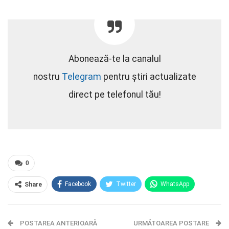
Abonează-te la canalul
nostru
Telegram
pentru știri actualizate
direct pe telefonul tău!
0
Facebook
Twitter
WhatsApp
Share
E-mail
Facebook Messenger
POSTAREA ANTERIOARĂ
Telegram
OK.ru
URMĂTOAREA POSTARE