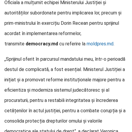
Oficiala a mulțumit echipei Ministerului Justiției și
autorităților subordonate pentru implicarea lor, precum și
prim-ministrului în exercițiu Dorin Recean pentru sprijinul
acordat în implementarea reformelor,
transmite
democracy.md
cu referire la
moldpres.md
.
„Sprijinul oferit în parcursul mandatului meu, într-o perioadă
destul de complicată, a fost esențial. Ministerul Justiției a
inițiat și a promovat reforme instituționale majore pentru a
eficientiza și moderniza sistemul judecătoresc și al
procuraturii, pentru a restabili integritatea și încrederea
cetățenilor în actul justiției, pentru a combate corupția și a
consolida protecția drepturilor omului și valorile
democratice ale statului de drept”, a declarat Veronica