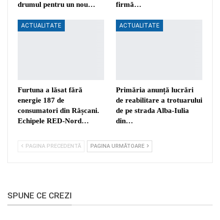
drumul pentru un nou…
firmă…
ACTUALITATE
ACTUALITATE
Furtuna a lăsat fără
Primăria anunță lucrări
energie 187 de
de reabilitare a trotuarului
consumatori din Râșcani.
de pe strada Alba-Iulia
Echipele RED-Nord…
din…
PAGINA PRECEDENTĂ
PAGINA URMĂTOARE
SPUNE CE CREZI