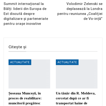
Summit internațional la
Volodimir Zelenski se
Bălți: liderii din Europa de
deplasează la Londra
Est discută despre
pentru reuniunea „Coaliţiei
digitalizare și parteneriate
de Vo-ință”
pentru orașe inovative
Citește și
ACTUALITATE
ACTUALITATE
Șoseaua Muncești, în
Un tânăr din R. Moldova,
proces de reabilitare:
cercetat după ce ar fi
muncitorii pregătesc
transportat haine de