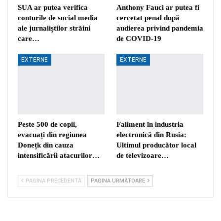
SUA ar putea verifica
Anthony Fauci ar putea fi
conturile de social media
cercetat penal după
ale jurnaliștilor străini
audierea privind pandemia
care…
de COVID-19
EXTERNE
EXTERNE
Peste 500 de copii,
Faliment în industria
evacuați din regiunea
electronică din Rusia:
Donețk din cauza
Ultimul producător local
intensificării atacurilor…
de televizoare…
PAGINA PRECEDENTĂ
PAGINA URMĂTOARE