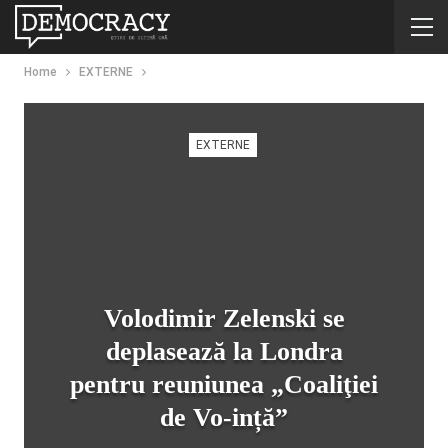
Home
EXTERNE
EXTERNE
Volodimir Zelenski se
deplasează la Londra
pentru reuniunea „Coaliţiei
de Vo-ință”