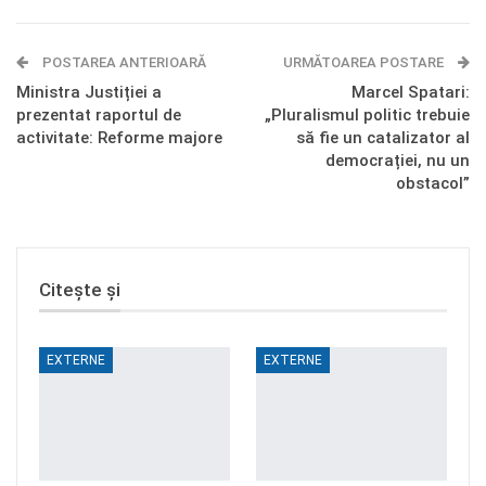
E-mail
Facebook Messenger
POSTAREA ANTERIOARĂ
Telegram
OK.ru
URMĂTOAREA POSTARE
Ministra Justiției a
Marcel Spatari:
prezentat raportul de
„Pluralismul politic trebuie
activitate: Reforme majore
să fie un catalizator al
democrației, nu un
obstacol”
Citește și
EXTERNE
EXTERNE