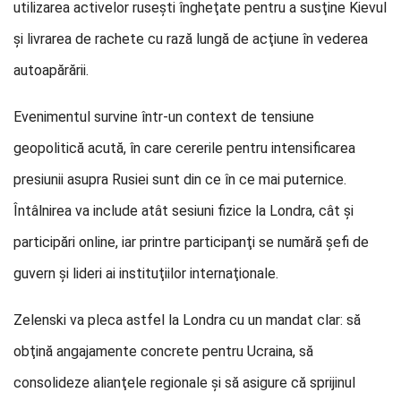
utilizarea activelor ruseşti îngheţate pentru a susţine Kievul
şi livrarea de rachete cu rază lungă de acţiune în vederea
autoapărării.
Evenimentul survine într-un context de tensiune
geopolitică acută, în care cererile pentru intensificarea
presiunii asupra Rusiei sunt din ce în ce mai puternice.
Întâlnirea va include atât sesiuni fizice la Londra, cât şi
participări online, iar printre participanţi se numără şefi de
guvern şi lideri ai instituţiilor internaţionale.
Zelenski va pleca astfel la Londra cu un mandat clar: să
obţină angajamente concrete pentru Ucraina, să
consolideze alianţele regionale şi să asigure că sprijinul