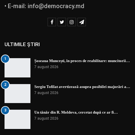
• E-mail:
info@democracy.md
ULTIMILE ȘTIRI
1
Șoseaua Muncești, în proces de reabilitare: muncitorii…
7 august 2026
2
Sergiu Tofilat avertizează asupra posibilei majorări a…
7 august 2026
3
Un tânăr din R. Moldova, cercetat după ce ar fi…
7 august 2026