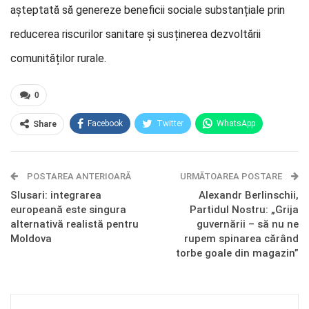
așteptată să genereze beneficii sociale substanțiale prin
reducerea riscurilor sanitare și susținerea dezvoltării
comunităților rurale.
0
Facebook
Twitter
WhatsApp
Share
E-mail
Facebook Messenger
POSTAREA ANTERIOARĂ
Telegram
OK.ru
URMĂTOAREA POSTARE
Slusari: integrarea
Alexandr Berlinschii,
europeană este singura
Partidul Nostru: „Grija
alternativă realistă pentru
guvernării – să nu ne
Moldova
rupem spinarea cărând
torbe goale din magazin”