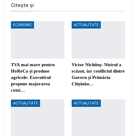
Citește și
ECONOMIC
ACTUALITATE
TVA mai mare pentru
Victor Nichituș: Nistrul a
HoReCa și produse
scăzut, iar conflictul dintre
agricole: Executivul
Guvern și Primăria
propune majorarea
Chișinău…
cotei…
ACTUALITATE
ACTUALITATE