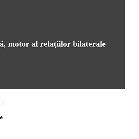
 motor al relațiilor bilaterale
0
se