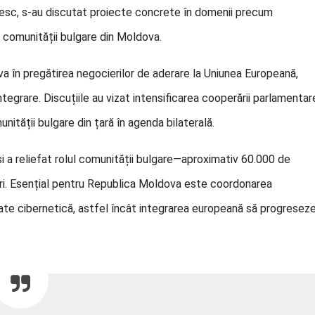
lgăresc, s-au discutat proiecte concrete în domenii precum
ul comunității bulgare din Moldova.
va în pregătirea negocierilor de aderare la Uniunea Europeană,
ntegrare. Discuțiile au vizat intensificarea cooperării parlamentar
nității bulgare din țară în agenda bilaterală.
și a reliefat rolul comunității bulgare—aproximativ 60.000 de
ări. Esențial pentru Republica Moldova este coordonarea
ate cibernetică, astfel încât integrarea europeană să progresez