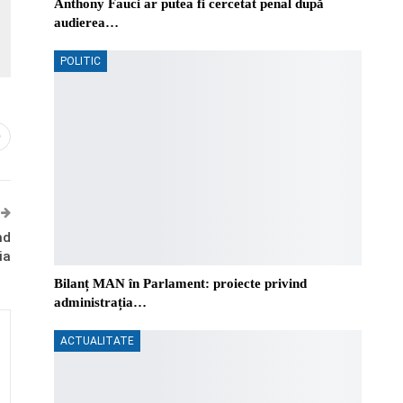
Anthony Fauci ar putea fi cercetat penal după
audierea…
POLITIC
0
nd
ia
Bilanț MAN în Parlament: proiecte privind
administrația…
ACTUALITATE