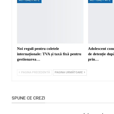
Noi reguli pentru coletele
Adolescent cond
internaționale: TVA și taxă fixă pentru
de detenție după
gestionarea…
prin…
PAGINA PRECEDENTĂ
PAGINA URMĂTOARE
SPUNE CE CREZI