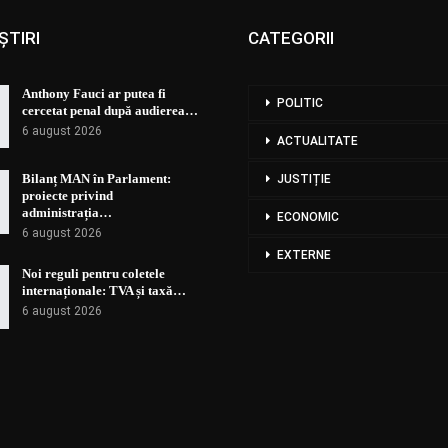
ȘTIRI
CATEGORII
Anthony Fauci ar putea fi
POLITIC
cercetat penal după audierea…
6 august 2026
ACTUALITATE
Bilanț MAN în Parlament:
JUSTIȚIE
proiecte privind
administrația…
ECONOMIC
6 august 2026
EXTERNE
Noi reguli pentru coletele
internaționale: TVA și taxă…
6 august 2026