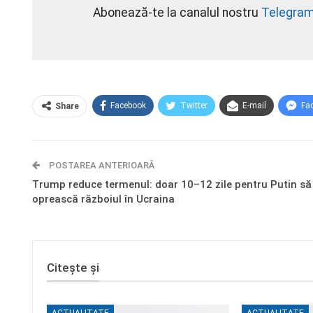
Abonează-te la canalul nostru
Telegra
Facebook
Twitter
E-mail
Fa
Share
POSTAREA ANTERIOARĂ
Trump reduce termenul: doar 10–12 zile pentru Putin să
oprească războiul în Ucraina
Citește și
ACTUALITATE
ACTUALITATE