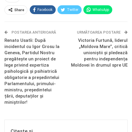
Facebook
Twitter
WhatsApp
Share
E-mail
Facebook Messenger
POSTAREA ANTERIOARĂ
Telegram
OK.ru
URMĂTOAREA POSTARE
Renato Usatîi: După
Victoria Furtună, liderul
incidentul cu Igor Grosu la
„Moldova Mare”, critică
Geneva, Partidul Nostru
unioniștii și pledează
pregătește un proiect de
pentru independența
lege privind expertiza
Moldovei în drumul spre UE
psihologică și psihiatrică
obligatorie a președintelui
Parlamentului, primului-
ministru, președintelui
țării, deputaților și
miniștrilor!
Citește și