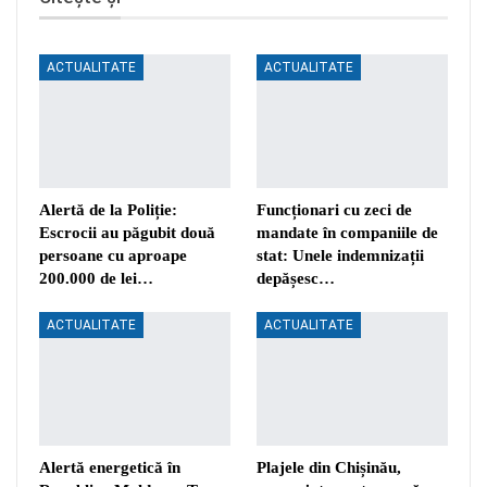
ACTUALITATE
ACTUALITATE
Alertă de la Poliție:
Funcționari cu zeci de
Escrocii au păgubit două
mandate în companiile de
persoane cu aproape
stat: Unele indemnizații
200.000 de lei…
depășesc…
ACTUALITATE
ACTUALITATE
Alertă energetică în
Plajele din Chișinău,