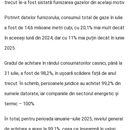
trecut le-a fost sistată furnizarea gazelor din același motiv.
Potrivit datelor furnizorului, consumul total de gaze în iulie
a fost de 14,6 milioane metri cubi, cu 20,1% mai mult decât
în aceeași lună din 2024, dar cu 11% mai puțin decât în iunie
2025.
Gradul de achitare în rândul consumatorilor casnici, până la
31 iulie, a fost de 98,2%, în ușoară scădere față de anul
trecut. În schimb, persoanele juridice au achitat 99,2% din
sumele datorate, iar companiile din sectorul energetic și
termic – 100%.
În total, pentru perioada ianuarie–iulie 2025, nivelul general
de achitare a ajuns la 99,1%, ceea ce înseamnă în valori