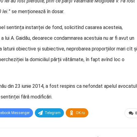
 lei au fost pierdute, prin ce părţii vătămate Mogîldea V. i-a fost
 lei.
” se menționează în dosar.
el sentința instanței de fond, solicitînd casarea acesteia,
e a lui A. Gaidău, deoarece condamnarea acestuia nu ar fi avut un
sa laturii obiective și subiective, neprobarea proporțiilor mari cît ș
percheziției la domiciliul părții vătămate, în fapt avînd loc o
işinău din 23 iunie 2014, a fost respins ca nefondat apelul avocatul
sentinței fără modificări.
cebook Messenger
Telegram
OK.ru