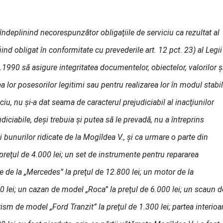
ndeplinind necorespunzător obligaţiile de serviciu ca rezultat al
iind obligat în conformitate cu prevederile art. 12 pct. 23) al Legii
.1990 să asigure integritatea documentelor, obiectelor, valorilor ş
ea lor posesorilor legitimi sau pentru realizarea lor în modul stabili
iciu, nu şi-a dat seama de caracterul prejudiciabil al inacţiunilor
udiciabile, deşi trebuia şi putea să le prevadă, nu a întreprins
ii bunurilor ridicate de la Mogîldea V., şi ca urmare o parte din
preţul de 4.000 lei; un set de instrumente pentru repararea
ne de la „Mercedes” la preţul de 12.800 lei; un motor de la
lei; un cazan de model „Roca” la preţul de 6.000 lei; un scaun d
ism de model „Ford Tranzit” la preţul de 1.300 lei; partea interioa