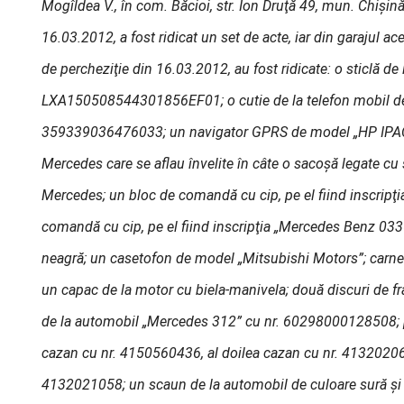
Mogîldea V., în com. Băcioi, str. Ion Druţă 49, mun. Chişi
16.03.2012, a fost ridicat un set de acte, iar din garajul a
de percheziţie din 16.03.2012, au fost ridicate: o sticlă d
LXA150508544301856EF01; o cutie de la telefon mobil de 
359339036476033; un navigator GPRS de model „HP IPAQ” 
Mercedes care se aflau învelite în câte o sacoşă legate cu
Mercedes; un bloc de comandă cu cip, pe el fiind inscri
comandă cu cip, pe el fiind inscripţia „Mercedes Benz 0
neagră; un casetofon de model „Mitsubishi Motors”; carnet s
un capac de la motor cu biela-manivela; două discuri de 
de la automobil „Mercedes 312” cu nr. 60298000128508; 
cazan cu nr. 4150560436, al doilea cazan cu nr. 413202060
4132021058; un scaun de la automobil de culoare sură şi c