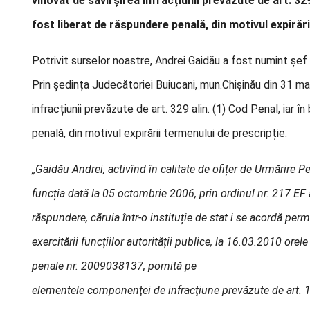
vinovat de săvîrșirea infracțiunii prevăzute de art. 329 
fost liberat de răspundere penală, din motivul expirări
Potrivit surselor noastre, Andrei Gaidău a fost numint șef a
Prin ședința Judecătoriei Buiucani, mun.Chișinău din 31 ma
infracțiunii prevăzute de art. 329 alin. (1) Cod Penal, iar î
penală, din motivul expirării termenului de prescripție.
„Gaidău Andrei, activînd în calitate de ofițer de Urmărire 
funcția dată la 05 octombrie 2006, prin ordinul nr. 217 EF a
răspundere, căruia într-o instituție de stat i se acordă perm
exercitării funcțiilor autorității publice, la 16.03.2010 or
penale nr. 2009038137, pornită pe
elementele componenţei de infracţiune prevăzute de art. 186