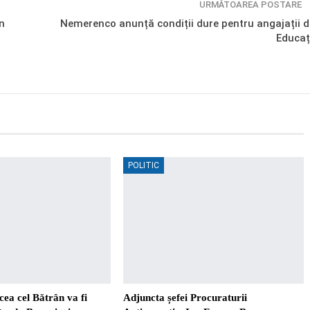
URMĂTOAREA POSTARE
n
Nemerenco anunță condiții dure pentru angajații d
Educaț
POLITIC
ea cel Bătrân va fi
Adjuncta șefei Procuraturii