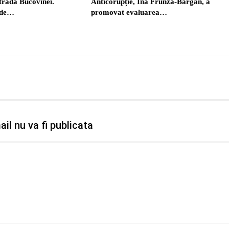
strada Bucovinei.
Anticorupție, Ina Frunza-Bargan, a
ede…
promovat evaluarea…
il nu va fi publicata