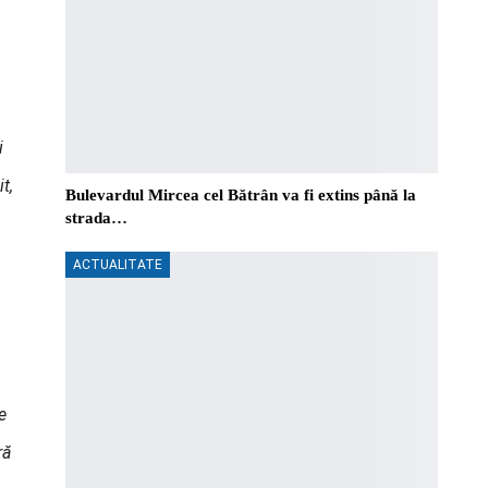
i
t,
Bulevardul Mircea cel Bătrân va fi extins până la
strada…
ACTUALITATE
e
ră