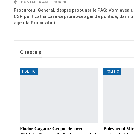
POSTAREA ANTERIOARĂ
Procurorul General, despre propunerile PAS: Vom avea u
CSP politizat și care va promova agenda politică, dar nu
agenda Procuraturii
Citește și
POLITIC
POLITIC
Fiodor Gagauz: Grupul de lucru
Bulevardul Mirc