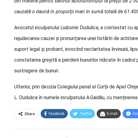
din materie pentru salonul autoturismului la preţul de 2.500
cauzată o daună în proporţii mari în sumă totală de 61.400
Avocatul inculpatului Liubomir Dudulica, a contestat cu ap
rejudecarea cauzei și pronunțarea unei hotărîri de achitar
suport legal și probant, invocînd neclaritatea învinuirii, lip
constatarea greșită a pierderii bunurilor ridicate în cadrul 
sustragere de bunuri.
Ulterior, prin decizia Colegiului penal al Curţii de Apel Ch
L. Dudulica în numele inculpatului A.Gaidău, cu menținerea 
Facebook
Twitter
E-mail
Fa
Share