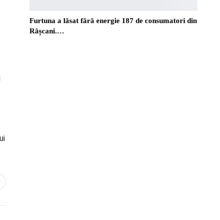
Furtuna a lăsat fără energie 187 de consumatori din
Râșcani.…
i
ui
0