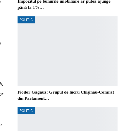
Impozitul pe bunurile imobiliare ar putea ajunge
n
până la 1%…
POLITIC
a
e
h;
Fiodor Gagauz: Grupul de lucru Chișinău-Comrat
or
din Parlament…
POLITIC
e