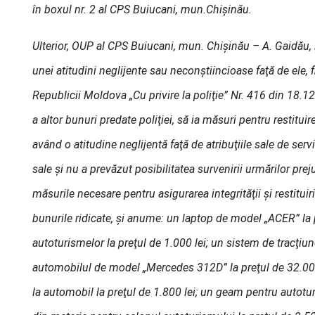
în boxul nr. 2 al CPS Buiucani, mun.Chişinău.
Ulterior, OUP al CPS Buiucani, mun. Chişinău – A. Gaidău, î
unei atitudini neglijente sau neconştiincioase faţă de ele, f
Republicii Moldova „Cu privire la poliţie” Nr. 416 din 18.12
a altor bunuri predate poliţiei, să ia măsuri pentru restituir
având o atitudine neglijentă faţă de atribuţiile sale de serv
sale şi nu a prevăzut posibilitatea survenirii urmărilor prej
măsurile necesare pentru asigurarea integrităţii şi restituir
bunurile ridicate, şi anume: un laptop de model „ACER” la 
autoturismelor la preţul de 1.000 lei; un sistem de tracţiu
automobilul de model „Mercedes 312D” la preţul de 32.000 
la automobil la preţul de 1.800 lei; un geam
pentru autotur