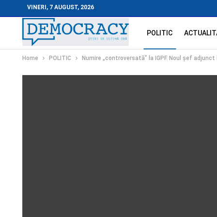
VINERI, 7 AUGUST, 2026
POLITIC
ACTUALIT
Home
POLITIC
Numire „controversată” la IGPF. Noul șef adjunct l