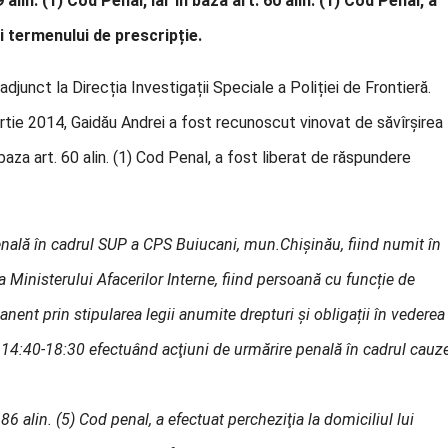
alin. (1) Cod Penal, iar în baza art. 60 alin. (1) Cod Penal, a
i termenului de prescripție.
djunct la Direcția Investigații Speciale a Poliției de Frontieră.
rtie 2014, Gaidău Andrei a fost recunoscut vinovat de săvîrșirea
n baza art. 60 alin. (1) Cod Penal, a fost liberat de răspundere
Penală în cadrul SUP a CPS Buiucani, mun.Chișinău, fiind numit în
 Ministerului Afacerilor Interne, fiind persoană cu funcție de
anent prin stipularea legii anumite drepturi și obligații în vederea
ele 14:40-18:30 efectuând acţiuni de urmărire penală în cadrul cauz
 alin. (5) Cod penal, a efectuat percheziţia la domiciliul lui