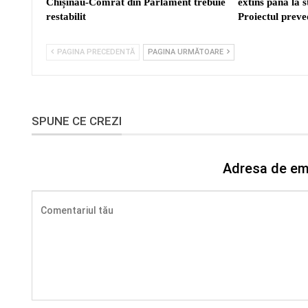
Chișinău-Comrat din Parlament trebuie
extins până la 
restabilit
Proiectul prev
PAGINA PRECEDENTĂ
PAGINA URMĂTOARE
SPUNE CE CREZI
Adresa de ema