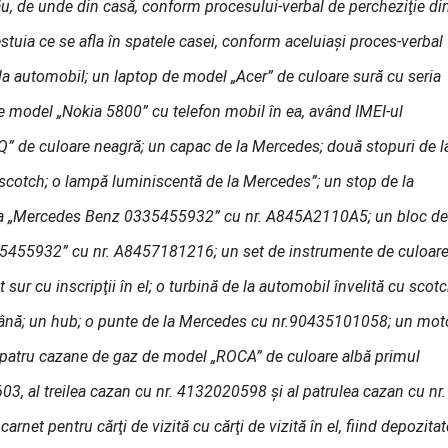
nău, de unde din casă, conform procesului-verbal de percheziţie di
cestuia ce se afla în spatele casei, conform aceluiaşi proces-verbal
e la automobil; un laptop de model „Acer” de culoare sură cu seria
model „Nokia 5800” cu telefon mobil în ea, având IMEI-ul
de culoare neagră; un capac de la Mercedes; două stopuri de l
 scotch; o lampă luminiscentă de la Mercedes”; un stop de la
pţia „Mercedes Benz 0335455932” cu nr. A845A2110A5; un bloc de
335455932” cu nr. A8457181216; un set de instrumente de culoar
ur cu inscripţii în el; o turbină de la automobil învelită cu scotc
frână; un hub; o punte de la Mercedes cu nr.90435101058; un mot
patru cazane de gaz de model „ROCA” de culoare albă primul
3, al treilea cazan cu nr. 4132020598 şi al patrulea cazan cu nr.
arnet pentru cărţi de
vizită cu cărţi de vizită în el, fiind depozitat