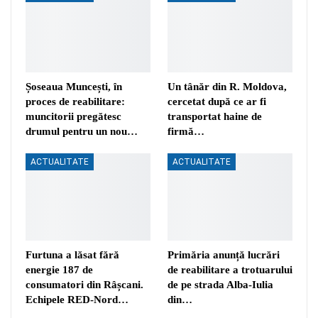
Șoseaua Muncești, în
Un tânăr din R. Moldova,
proces de reabilitare:
cercetat după ce ar fi
muncitorii pregătesc
transportat haine de
drumul pentru un nou…
firmă…
ACTUALITATE
ACTUALITATE
Furtuna a lăsat fără
Primăria anunță lucrări
energie 187 de
de reabilitare a trotuarului
consumatori din Râșcani.
de pe strada Alba-Iulia
Echipele RED-Nord…
din…