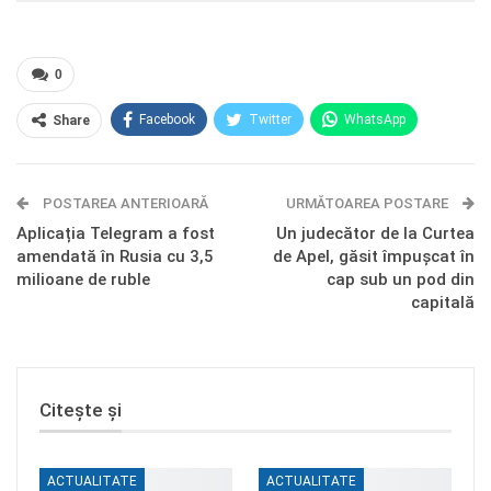
0
Facebook
Twitter
WhatsApp
Share
E-mail
Facebook Messenger
POSTAREA ANTERIOARĂ
Telegram
OK.ru
URMĂTOAREA POSTARE
Aplicația Telegram a fost
Un judecător de la Curtea
amendată în Rusia cu 3,5
de Apel, găsit împușcat în
milioane de ruble
cap sub un pod din
capitală
Citește și
ACTUALITATE
ACTUALITATE