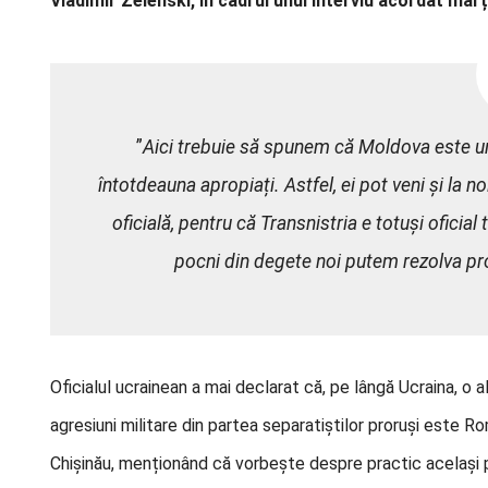
Vladimir Zelenski, în cadrul unui interviu acordat marț
”
Aici trebuie să spunem că Moldova este un 
întotdeauna apropiați. Astfel, ei pot veni și la 
oficială, pentru că Transnistria e totuși oficial
pocni din degete noi putem rezolva p
Oficialul ucrainean a mai declarat că, pe lângă Ucraina, o 
agresiuni militare din partea separatiștilor proruși este R
Chișinău, menționând că vorbește despre practic același 