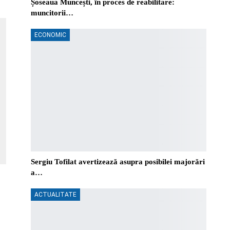
Șoseaua Muncești, în proces de reabilitare:
muncitorii…
ECONOMIC
Sergiu Tofilat avertizează asupra posibilei majorări
a…
ACTUALITATE