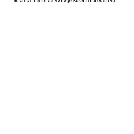
au drept menire de a atrage Rusia în noi ostilități.