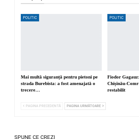
POLITIC
POLITIC
Mai multă siguranță pentru pietoni pe
Fiodor Gagauz:
strada Burebista: a fost amenajată o
Chișinău-Comra
trecere…
restabilit
PAGINA PRECEDENTĂ
PAGINA URMĂTOARE
SPUNE CE CREZI