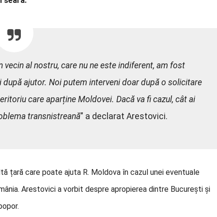
i seară.
vecin al nostru, care nu ne este indiferent, am fost
noi după ajutor. Noi putem interveni doar după o solicitare
 teritoriu care aparține Moldovei. Dacă va fi cazul, cât ai
roblema transnistreană
” a declarat Arestovici.
altă țară care poate ajuta R. Moldova în cazul unei eventuale
omânia. Arestovici a vorbit despre apropierea dintre București și
popor.