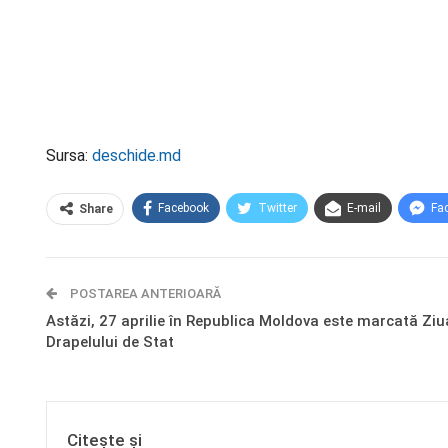
Sursa:
deschide.md
Facebook
Twitter
E-mail
Fa
Share
POSTAREA ANTERIOARĂ
Astăzi, 27 aprilie în Republica Moldova este marcată Ziu
Drapelului de Stat
Citește și