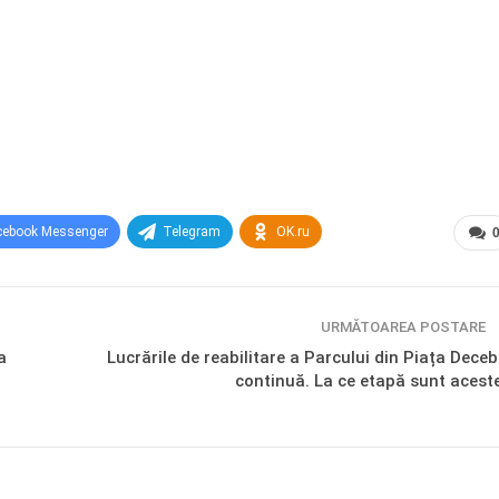
cebook Messenger
Telegram
OK.ru
URMĂTOAREA POSTARE
a
Lucrările de reabilitare a Parcului din Piața Deceb
continuă. La ce etapă sunt acest