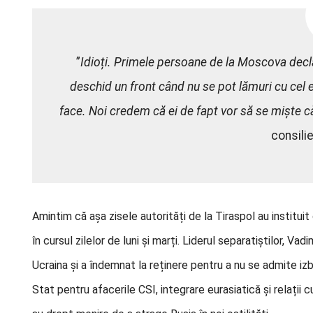
”
Idioți. Primele persoane de la Moscova decl
deschid un front când nu se pot lămuri cu cel
face. Noi credem că ei de fapt vor să se miște c
consilie
Amintim că așa zisele autorități de la Tiraspol au institui
în cursul zilelor de luni și marți. Liderul separatiștilor, V
Ucraina și a îndemnat la reținere pentru a nu se admite izb
Stat pentru afacerile CSI, integrare eurasiatică și relații