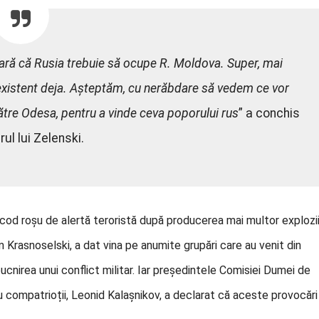
ară că Rusia trebuie să ocupe R. Moldova. Super, mai
 existent deja. Așteptăm, cu nerăbdare să vedem ce vor
ătre Odesa, pentru a vinde ceva poporului rus
” a conchis
rul lui Zelenski.
t cod roșu de alertă teroristă după producerea mai multor explozi
adim Krasnoselski, a dat vina pe anumite grupări care au venit din
ucnirea unui conflict militar. Iar președintele Comisiei Dumei de
 cu compatrioții, Leonid Kalașnikov, a declarat că aceste provocări