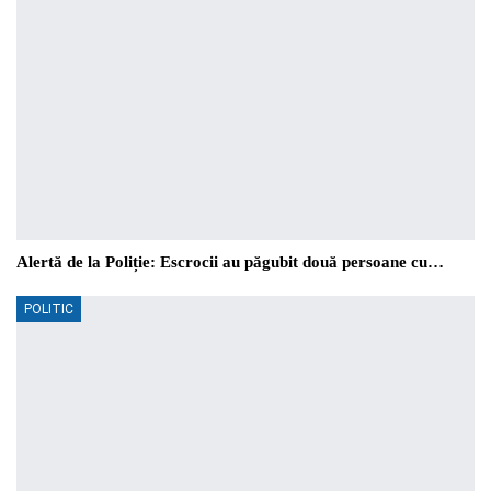
Alertă de la Poliție: Escrocii au păgubit două persoane cu…
POLITIC