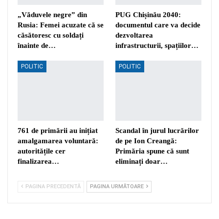
„Văduvele negre” din
PUG Chișinău 2040:
Rusia: Femei acuzate că se
documentul care va decide
căsătoresc cu soldați
dezvoltarea
înainte de…
infrastructurii, spațiilor…
POLITIC
POLITIC
761 de primării au inițiat
Scandal în jurul lucrărilor
amalgamarea voluntară:
de pe Ion Creangă:
autoritățile cer
Primăria spune că sunt
finalizarea…
eliminați doar…
PAGINA PRECEDENTĂ
PAGINA URMĂTOARE