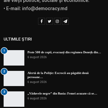
ale vieții politice, sociale și economice.
• E-mail:
info@democracy.md
ULTIMILE ȘTIRI
1
Peste 500 de copii, evacuați din regiunea Donețk din…
6 august 2026
2
Alertă de la Poliție: Escrocii au păgubit două
persoane…
6 august 2026
3
„Văduvele negre” din Rusia: Femei acuzate că se…
6 august 2026