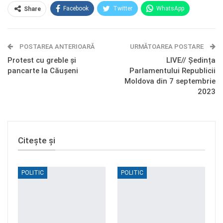
Facebook
Twitter
WhatsApp
Share
E-mail
Facebook Messenger
POSTAREA ANTERIOARĂ
Telegram
OK.ru
URMĂTOAREA POSTARE
Protest cu greble și
LIVE// Ședința
pancarte la Căușeni
Parlamentului Republicii
Moldova din 7 septembrie
2023
Citește și
POLITIC
POLITIC