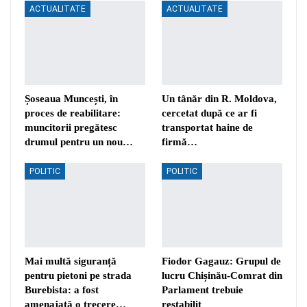
ACTUALITATE
ACTUALITATE
Șoseaua Muncești, în
Un tânăr din R. Moldova,
proces de reabilitare:
cercetat după ce ar fi
muncitorii pregătesc
transportat haine de
drumul pentru un nou…
firmă…
POLITIC
POLITIC
Mai multă siguranță
Fiodor Gagauz: Grupul de
pentru pietoni pe strada
lucru Chișinău-Comrat din
Burebista: a fost
Parlament trebuie
amenajată o trecere…
restabilit