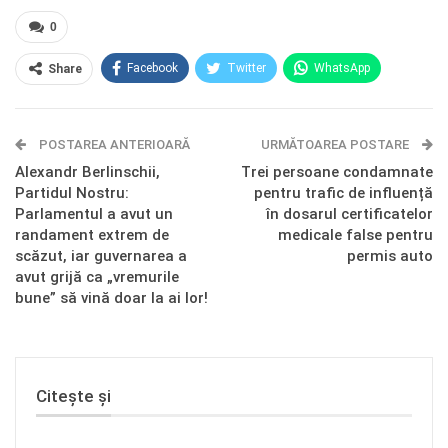
0
Facebook
Twitter
WhatsApp
Share
E-mail
Facebook Messenger
POSTAREA ANTERIOARĂ
Telegram
OK.ru
URMĂTOAREA POSTARE
Alexandr Berlinschii,
Trei persoane condamnate
Partidul Nostru:
pentru trafic de influență
Parlamentul a avut un
în dosarul certificatelor
randament extrem de
medicale false pentru
scăzut, iar guvernarea a
permis auto
avut grijă ca „vremurile
bune” să vină doar la ai lor!
Citește și