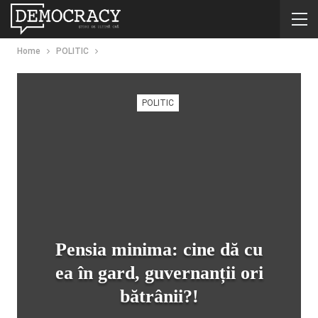
Home
POLITIC
POLITIC
Pensia minima: cine dă cu
ea în gard, guvernanții ori
bătrânii?!