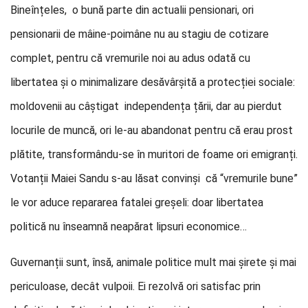
Bineînțeles, o bună parte din actualii pensionari, ori
pensionarii de mâine-poimâne nu au stagiu de cotizare
complet, pentru că vremurile noi au adus odată cu
libertatea și o minimalizare desăvârșită a protecției sociale:
moldovenii au câștigat independența țării, dar au pierdut
locurile de muncă, ori le-au abandonat pentru că erau prost
plătite, transformându-se în muritori de foame ori emigranți.
Votanții Maiei Sandu s-au lăsat convinși că “vremurile bune”
le vor aduce repararea fatalei greșeli: doar libertatea
politică nu înseamnă neapărat lipsuri economice…
Guvernanții sunt, însă, animale politice mult mai șirete și mai
periculoase, decât vulpoii. Ei rezolvă ori satisfac prin