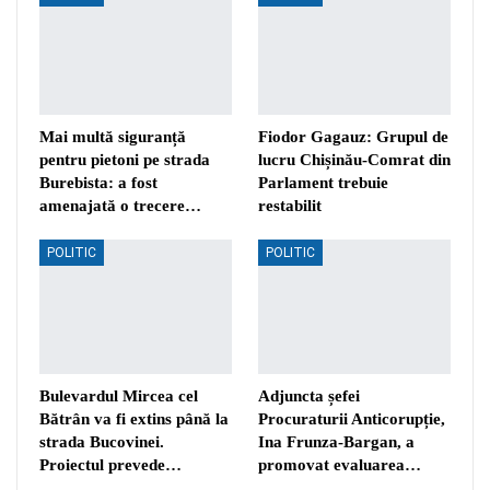
Mai multă siguranță
Fiodor Gagauz: Grupul de
pentru pietoni pe strada
lucru Chișinău-Comrat din
Burebista: a fost
Parlament trebuie
amenajată o trecere…
restabilit
POLITIC
POLITIC
Bulevardul Mircea cel
Adjuncta șefei
Bătrân va fi extins până la
Procuraturii Anticorupție,
strada Bucovinei.
Ina Frunza-Bargan, a
Proiectul prevede…
promovat evaluarea…