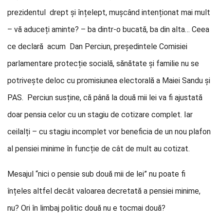
prezidentul drept și înțelept, mușcând intenționat mai mult
– vă aduceți aminte? – ba dintr-o bucată, ba din alta… Ceea
ce declară acum Dan Perciun, președintele Comisiei
parlamentare protecție socială, sănătate și familie nu se
potrivește deloc cu promisiunea electorală a Maiei Sandu și
PAS. Perciun susține, că până la două mii lei va fi ajustată
doar pensia celor cu un stagiu de cotizare complet. Iar
ceilalți – cu stagiu incomplet vor beneficia de un nou plafon
al pensiei minime în funcție de cât de mult au cotizat.
Mesajul “nici o pensie sub două mii de lei” nu poate fi
înțeles altfel decât valoarea decretată a pensiei minime,
nu? Ori în limbaj politic două nu e tocmai două?