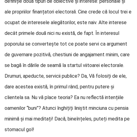
definiție două tipuri de obiective și interese: personale și
ale propriilor finanțatori electorali. Cine crede că locul trei e
ocupat de interesele alegătorilor, este naiv. Alte interese
decât primele două nici nu există, de fapt. În interesul
poporului se convertește tot ce poate servi ca argument
de guvernare pozitivă, chestiuni de angajament minim, care
se bagă în dările de seamă la startul viitoarei electorale.
Drumuri, apeducte, servicii publice? Da, Vă folosiți de ele,
dare acestea există, în primul rând, pentru putere și
clientela sa. Nu vă place teoria? Ea nu reflectă intențiile
oamenilor “buni”? Atunci înghițiți liniștit minciuna cu pensia
minimă și mai meditați! Dacă, bineînțeles, puteți medita pe
stomacul gol!