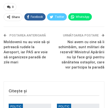
0
Facebook
Twitter
WhatsApp
Share
E-mail
Facebook Messenger
POSTAREA ANTERIOARĂ
Telegram
OK.ru
URMĂTOAREA POSTARE
Moldovenii nu au voie să-și
Noi avem cu cine să îi
petreacă rudele la
schimbăm, sunt militari de
Aeroport, iar PAS are voie
rezervă! Ministrul Apărării
să organizeze paradă de
nu își face griji pentru
zile mari
sănătatea ostașilor, care
vor participa la paradă
Citește și
POLITIC
POLITIC