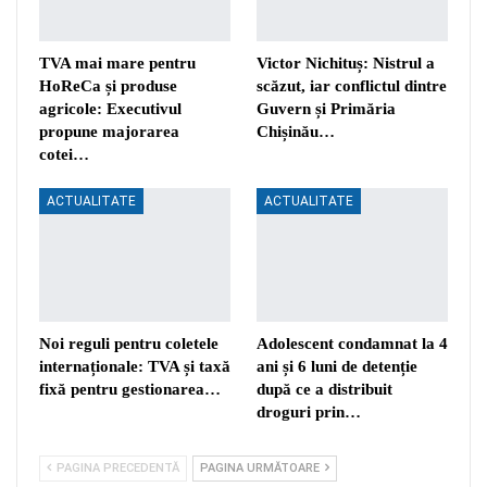
TVA mai mare pentru
Victor Nichituș: Nistrul a
HoReCa și produse
scăzut, iar conflictul dintre
agricole: Executivul
Guvern și Primăria
propune majorarea
Chișinău…
cotei…
ACTUALITATE
ACTUALITATE
Noi reguli pentru coletele
Adolescent condamnat la 4
internaționale: TVA și taxă
ani și 6 luni de detenție
fixă pentru gestionarea…
după ce a distribuit
droguri prin…
PAGINA PRECEDENTĂ
PAGINA URMĂTOARE