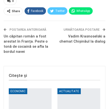
0
Facebook
Twitter
WhatsApp
Share
E-mail
Facebook Messenger
POSTAREA ANTERIOARĂ
Telegram
OK.ru
URMĂTOAREA POSTARE
Un căpitan român a fost
Vadim Krasnoselski a
arestat în Franța. Peste o
chemat Chișinăul la dialog
tonă de cocaină se afla la
bordul navei
Citește și
ECONOMIC
ACTUALITATE