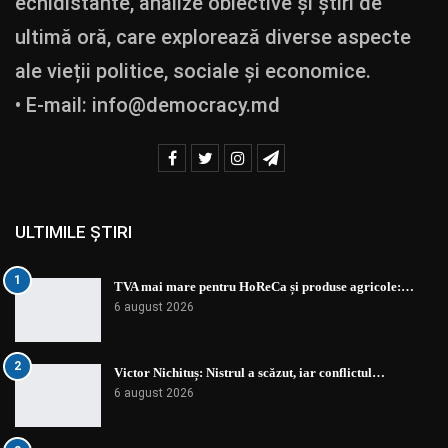
echidistante, analize obiective și știri de
ultimă oră, care explorează diverse aspecte
ale vieții politice, sociale și economice.
• E-mail:
info@democracy.md
ULTIMILE ȘTIRI
1
TVA mai mare pentru HoReCa și produse agricole:…
6 august 2026
2
Victor Nichituș: Nistrul a scăzut, iar conflictul…
6 august 2026