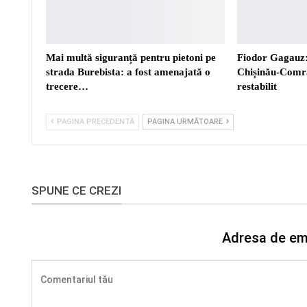
Mai multă siguranță pentru pietoni pe
Fiodor Gagauz:
strada Burebista: a fost amenajată o
Chișinău-Comra
trecere…
restabilit
PAGINA PRECEDENTĂ
PAGINA URMĂTOARE
SPUNE CE CREZI
Adresa de ema