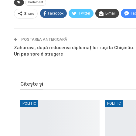
Parlament
Facebook
Twitter
E-mail
Fa
Share
POSTAREA ANTERIOARĂ
Zaharova, după reducerea diplomaților ruși la Chișinău:
Un pas spre distrugere
Citește și
POLITIC
POLITIC