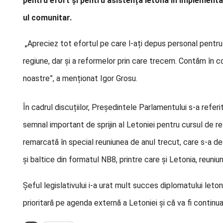
pentru efort și pentru asistența letonă în implementa
ul comunitar.
„Apreciez tot efortul pe care l-ați depus personal pentru 
regiune, dar și a reformelor prin care trecem. Contăm în con
noastre”
, a menționat Igor Grosu.
În cadrul discuțiilor, Președintele Parlamentului s-a referit
semnal important de sprijin al Letoniei pentru cursul de r
remarcată în special reuniunea de anul trecut, care s-a des
și baltice din formatul NB8, printre care și Letonia, reuni
Șeful legislativului i-a urat mult succes diplomatului le
prioritară pe agenda externă a Letoniei și că va fi conti