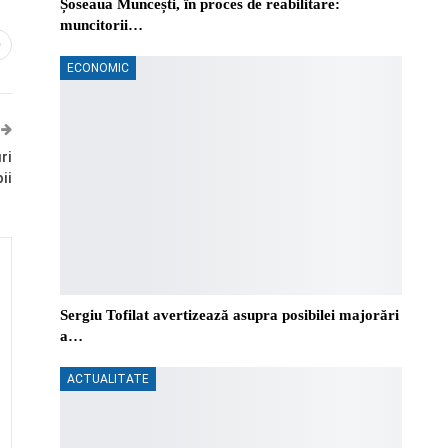
Șoseaua Muncești, în proces de reabilitare:
muncitorii…
0
ECONOMIC
ri
ii
Sergiu Tofilat avertizează asupra posibilei majorări
a…
ACTUALITATE