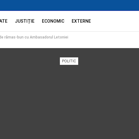
ATE
JUSTIȚIE
ECONOMIC
EXTERNE
e de rămas-bun cu Ambasadorul Letoniei
POLITIC