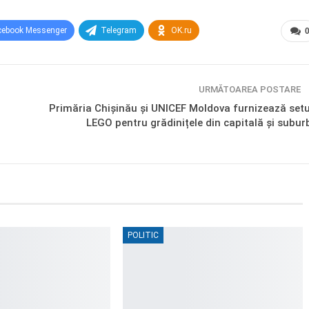
cebook Messenger
Telegram
OK.ru
URMĂTOAREA POSTARE
Primăria Chișinău și UNICEF Moldova furnizează setu
LEGO pentru grădinițele din capitală și suburb
POLITIC