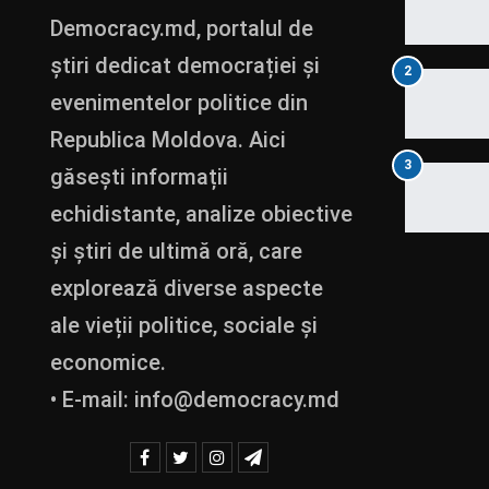
Democracy.md, portalul de
știri dedicat democrației și
2
evenimentelor politice din
Republica Moldova. Aici
3
găsești informații
echidistante, analize obiective
și știri de ultimă oră, care
explorează diverse aspecte
ale vieții politice, sociale și
economice.
• E-mail:
info@democracy.md