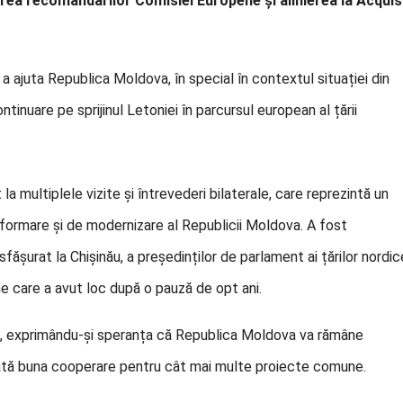
rea recomandărilor Comisiei Europene și alinierea la Acquis
a ajuta Republica Moldova, în special în contextul situației din
tinuare pe sprijinul Letoniei în parcursul european al țării
 la multiplele vizite şi întrevederi bilaterale, care reprezintă un
eformare și de modernizare al Republicii Moldova. A fost
fășurat la Chișinău, a președinților de parlament ai țărilor nordic
une care a avut loc după o pauză de opt ani.
ton, exprimându-și speranța că Republica Moldova va rămâne
nuată buna cooperare pentru cât mai multe proiecte comune.