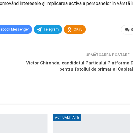
promovând interesele și implicarea activă a persoanelor în vârstă î
cebook Messenger
Telegram
OK.ru
URMĂTOAREA POSTARE
Victor Chironda, candidatul Partidului Platforma 
pentru fotoliul de primar al Capital
ACTUALITATE