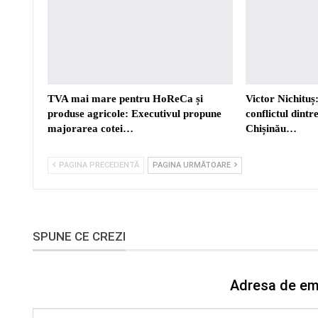
TVA mai mare pentru HoReCa și
Victor Nichituș:
produse agricole: Executivul propune
conflictul dint
majorarea cotei…
Chișinău…
PAGINA PRECEDENTĂ
PAGINA URMĂTOARE
SPUNE CE CREZI
Adresa de ema