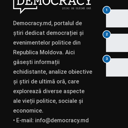
1
Democracy.md, portalul de
știri dedicat democrației și
2
evenimentelor politice din
Republica Moldova. Aici
3
găsești informații
echidistante, analize obiective
și știri de ultimă oră, care
explorează diverse aspecte
ale vieții politice, sociale și
economice.
• E-mail:
info@democracy.md