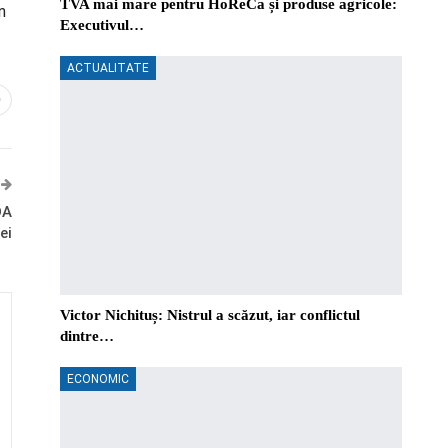
TVA mai mare pentru HoReCa și produse agricole:
n
Executivul…
ACTUALITATE
0
DA
ei
Victor Nichituș: Nistrul a scăzut, iar conflictul
dintre…
ECONOMIC