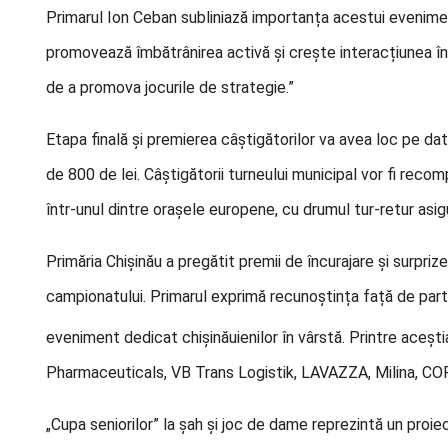
Primarul Ion Ceban subliniază importanța acestui evenim
promovează îmbătrânirea activă și crește interacțiunea în
de a promova jocurile de strategie.”
Etapa finală și premierea câștigătorilor va avea loc pe da
de 800 de lei. Câștigătorii turneului municipal vor fi rec
într-unul dintre orașele europene, cu drumul tur-retur asig
Primăria Chișinău a pregătit premii de încurajare și surpri
campionatului. Primarul exprimă recunoștința față de part
eveniment dedicat chișinăuienilor în vârstă. Printre aceșt
Pharmaceuticals, VB Trans Logistik, LAVAZZA, Milina, COFE
„Cupa seniorilor” la șah și joc de dame reprezintă un proie