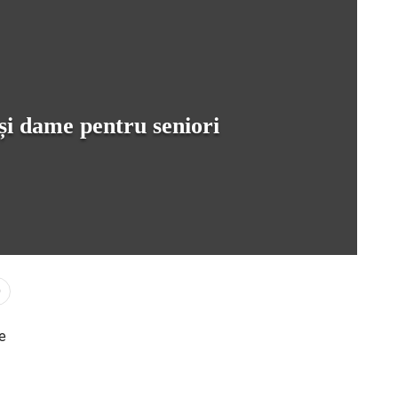
și dame pentru seniori
0
ce