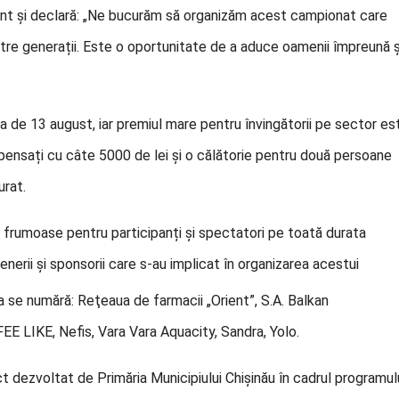
ent și declară: „Ne bucurăm să organizăm acest campionat care
tre generații. Este o oportunitate de a aduce oamenii împreună ș
ta de 13 august, iar premiul mare pentru învingătorii pe sector es
ompensați cu câte 5000 de lei și o călătorie pentru două persoane
urat.
ze frumoase pentru participanți și spectatori pe toată durata
eneri
i și sponsorii care s-au implicat în organizarea acestui
ia se numără: Reţeaua de farmacii „Orient”, S.A. Balkan
E LIKE, Nefis, Vara Vara Aquacity, Sandra, Yolo.
ct dezvoltat de Primăria Municipiului Chișinău în cadrul programul