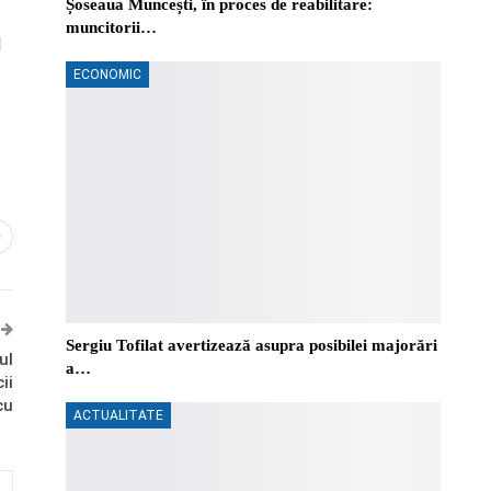
Șoseaua Muncești, în proces de reabilitare:
muncitorii…
l
ECONOMIC
0
Sergiu Tofilat avertizează asupra posibilei majorări
ul
a…
ii
cu
ACTUALITATE