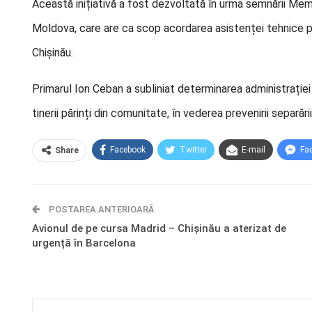
Această inițiativă a fost dezvoltată în urma semnării Mem
Moldova, care are ca scop acordarea asistenței tehnice pent
Chișinău.
Primarul Ion Ceban a subliniat determinarea administrației lo
tinerii părinți din comunitate, în vederea prevenirii separării
Facebook
Twitter
E-mail
Fa
Share
POSTAREA ANTERIOARĂ
Avionul de pe cursa Madrid – Chișinău a aterizat de
urgență în Barcelona