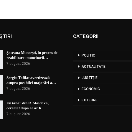
ȘTIRI
CATEGORII
Șoseaua Muncești, în proces de
POLITIC
reabilitare: muncitorii…
7 august 2026
ACTUALITATE
Sergiu Tofilat avertizează
JUSTIȚIE
asupra posibilei majorări a…
7 august 2026
ECONOMIC
EXTERNE
Un tânăr din R. Moldova,
cercetat după ce ar fi…
7 august 2026