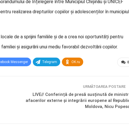
orandumului de Înțelegere între Municipiul Chișinău și UNICEF
ru realizarea drepturilor copiilor și adolescenților în municipiu
cale de a sprijini familiile și de a crea noi oportunități pentru
 familiei și asigurării unui mediu favorabil dezvoltării copiilor.
cebook Messenger
Telegram
OK.ru
URMĂTOAREA POSTARE
LIVE// Conferință de presă susținută de ministr
afacerilor externe și integrării europene al Republic
Moldova, Nicu Popes