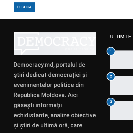
ULTIMILE 
1
Democracy.md, portalul de
știri dedicat democrației și
2
evenimentelor politice din
Republica Moldova. Aici
3
găsești informații
echidistante, analize obiective
și știri de ultimă oră, care