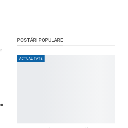
POSTĂRI POPULARE
or
ACTUALITATE
ii