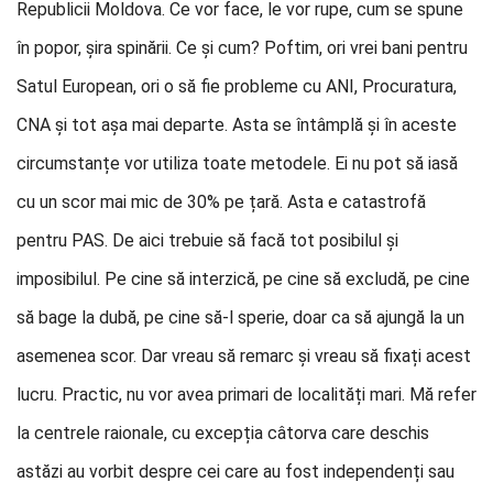
Republicii Moldova. Ce vor face, le vor rupe, cum se spune
în popor, șira spinării. Ce și cum? Poftim, ori vrei bani pentru
Satul European, ori o să fie probleme cu ANI, Procuratura,
CNA și tot așa mai departe. Asta se întâmplă și în aceste
circumstanțe vor utiliza toate metodele. Ei nu pot să iasă
cu un scor mai mic de 30% pe țară. Asta e catastrofă
pentru PAS. De aici trebuie să facă tot posibilul și
imposibilul. Pe cine să interzică, pe cine să excludă, pe cine
să bage la dubă, pe cine să-l sperie, doar ca să ajungă la un
asemenea scor. Dar vreau să remarc și vreau să fixați acest
lucru. Practic, nu vor avea primari de localități mari. Mă refer
la centrele raionale, cu excepția câtorva care deschis
astăzi au vorbit despre cei care au fost independenți sau