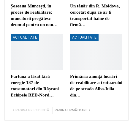
Șoseaua Muncești, în
Un tânăr din R. Moldova,
proces de reabilitare:
cercetat după ce ar fi
muncitorii pregătesc
transportat haine de
drumul pentru un nou…
firmă…
ACTUALITATE
ACTUALITATE
Furtuna a lăsat fără
Primăria anunță lucrări
energie 187 de
de reabilitare a trotuarului
consumatori din Râșcani.
de pe strada Alba-Iulia
Echipele RED-Nord…
din…
PAGINA PRECEDENTĂ
PAGINA URMĂTOARE