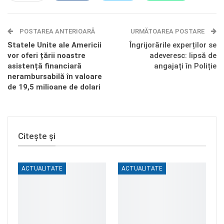
E-mail
Facebook Messenger
POSTAREA ANTERIOARĂ
Telegram
OK.ru
URMĂTOAREA POSTARE
Statele Unite ale Americii
Îngrijorările experților se
vor oferi țării noastre
adeveresc: lipsă de
asistență financiară
angajați în Poliție
nerambursabilă în valoare
de 19,5 milioane de dolari
Citește și
ACTUALITATE
ACTUALITATE