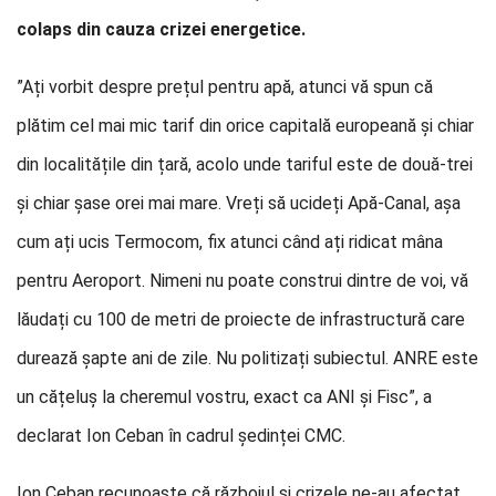
colaps din cauza crizei energetice.
”Ați vorbit despre prețul pentru apă, atunci vă spun că
plătim cel mai mic tarif din orice capitală europeană și chiar
din localitățile din țară, acolo unde tariful este de două-trei
și chiar șase orei mai mare. Vreți să ucideți Apă-Canal, așa
cum ați ucis Termocom, fix atunci când ați ridicat mâna
pentru Aeroport. Nimeni nu poate construi dintre de voi, vă
lăudați cu 100 de metri de proiecte de infrastructură care
durează șapte ani de zile. Nu politizați subiectul. ANRE este
un cățeluș la cheremul vostru, exact ca ANI și Fisc”, a
declarat Ion Ceban în cadrul ședinței CMC.
Ion Ceban recunoaște că războiul și crizele ne-au afectat,