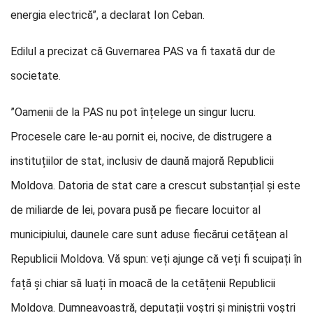
energia electrică”, a declarat Ion Ceban.
Edilul a precizat că Guvernarea PAS va fi taxată dur de
societate.
”Oamenii de la PAS nu pot înțelege un singur lucru.
Procesele care le-au pornit ei, nocive, de distrugere a
instituțiilor de stat, inclusiv de daună majoră Republicii
Moldova. Datoria de stat care a crescut substanțial și este
de miliarde de lei, povara pusă pe fiecare locuitor al
municipiului, daunele care sunt aduse fiecărui cetățean al
Republicii Moldova. Vă spun: veți ajunge că veți fi scuipați în
față și chiar să luați în moacă de la cetățenii Republicii
Moldova. Dumneavoastră, deputații voștri și miniștrii voștri