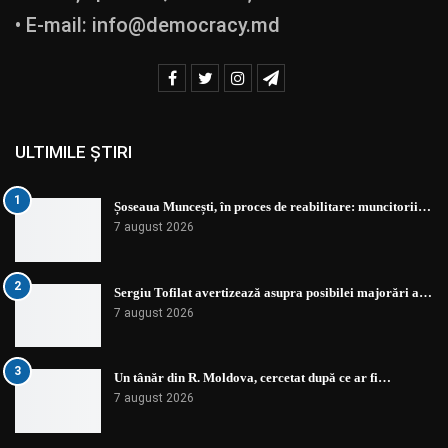
• E-mail:
info@democracy.md
ULTIMILE ȘTIRI
1
Șoseaua Muncești, în proces de reabilitare: muncitorii…
7 august 2026
2
Sergiu Tofilat avertizează asupra posibilei majorări a…
7 august 2026
3
Un tânăr din R. Moldova, cercetat după ce ar fi…
7 august 2026