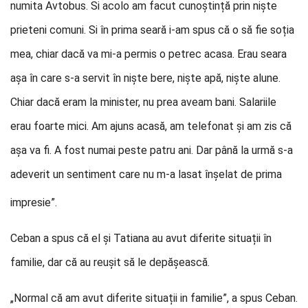
numita Avtobus. Si acolo am facut cunoștință prin niște
prieteni comuni. Si în prima seară i-am spus că o să fie soția
mea, chiar dacă va mi-a permis o petrec acasa. Erau seara
așa în care s-a servit în niște bere, niște apă, niște alune.
Chiar dacă eram la minister, nu prea aveam bani. Salariile
erau foarte mici. Am ajuns acasă, am telefonat și am zis că
așa va fi. A fost numai peste patru ani. Dar până la urmă s-a
adeverit un sentiment care nu m-a la
sat înșelat de prima
impresie”.
Ceban a spus că el și Tatiana au avut diferite situații în
familie, dar că au reușit să le depășească.
„Normal că am avut diferite situații in familie”, a spus Ceban.