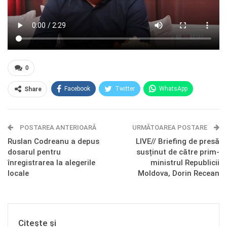
0
Facebook
Twitter
WhatsApp
Share
E-mail
Facebook Messenger
POSTAREA ANTERIOARĂ
Telegram
OK.ru
URMĂTOAREA POSTARE
Ruslan Codreanu a depus
LIVE// Briefing de presă
dosarul pentru
susținut de către prim-
înregistrarea la alegerile
ministrul Republicii
locale
Moldova, Dorin Recean
Citește și