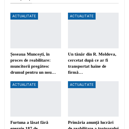
ACTUALITATE
ACTUALITATE
Șoseaua Muncești, în
Un tânăr din R. Moldova,
proces de reabilitare:
cercetat după ce ar fi
muncitorii pregătesc
transportat haine de
drumul pentru un nou…
firmă…
ACTUALITATE
ACTUALITATE
Furtuna a lăsat fără
Primăria anunță lucrări
energie 187 de
de reabilitare a trotuarului