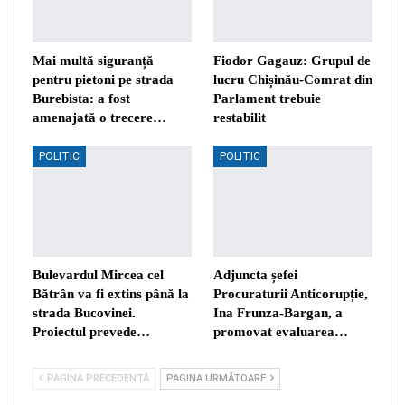
Mai multă siguranță
Fiodor Gagauz: Grupul de
pentru pietoni pe strada
lucru Chișinău-Comrat din
Burebista: a fost
Parlament trebuie
amenajată o trecere…
restabilit
POLITIC
POLITIC
Bulevardul Mircea cel
Adjuncta șefei
Bătrân va fi extins până la
Procuraturii Anticorupție,
strada Bucovinei.
Ina Frunza-Bargan, a
Proiectul prevede…
promovat evaluarea…
PAGINA PRECEDENTĂ
PAGINA URMĂTOARE