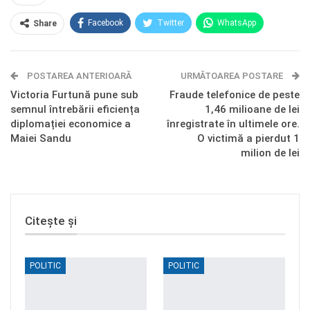
Facebook
Twitter
WhatsApp
Share
E-mail
Facebook Messenger
POSTAREA ANTERIOARĂ
Telegram
OK.ru
URMĂTOAREA POSTARE
Victoria Furtună pune sub
Fraude telefonice de peste
semnul întrebării eficiența
1,46 milioane de lei
diplomației economice a
înregistrate în ultimele ore.
Maiei Sandu
O victimă a pierdut 1
milion de lei
Citește și
POLITIC
POLITIC