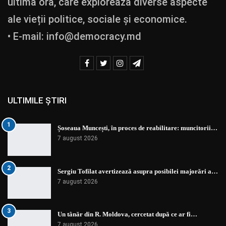
ultimă oră, care explorează diverse aspecte
ale vieții politice, sociale și economice.
• E-mail:
info@democracy.md
ULTIMILE ȘTIRI
1
Șoseaua Muncești, în proces de reabilitare: muncitorii…
7 august 2026
2
Sergiu Tofilat avertizează asupra posibilei majorări a…
7 august 2026
3
Un tânăr din R. Moldova, cercetat după ce ar fi…
7 august 2026