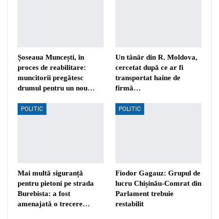
Șoseaua Muncești, în
Un tânăr din R. Moldova,
proces de reabilitare:
cercetat după ce ar fi
muncitorii pregătesc
transportat haine de
drumul pentru un nou…
firmă…
POLITIC
POLITIC
Mai multă siguranță
Fiodor Gagauz: Grupul de
pentru pietoni pe strada
lucru Chișinău-Comrat din
Burebista: a fost
Parlament trebuie
amenajată o trecere…
restabilit