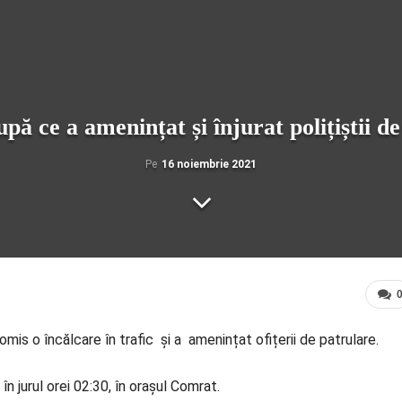
pă ce a amenințat și înjurat polițiștii d
Pe
16 noiembrie 2021
mis o încălcare în trafic și a amenințat ofițerii de patrulare.
n jurul orei 02:30, în orașul Comrat.