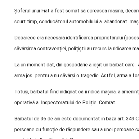
Șoferul unui Fiat a fost somat să oprească mașina, deoare
scurt timp, conducătorul automobilului a abandonat mași
Deoarece era necesară identificarea proprietarului (posesor
săvârșirea contravenției, polițiștii au recurs la ridicarea maș
La un moment dat, din gospodărie a ieșit un bărbat care, 
arma jos pentru a nu săvârși o tragedie. Astfel, arma a fost
Totuși, bărbatul fiind indignat că îi ridică mașina, a amenința
operativă a Inspectoratului de Poliție Comrat.
Bărbatul de 36 de ani este documentat în baza art. 349 C
persoane cu funcție de răspundere sau a unei persoane car