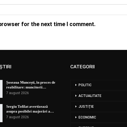
browser for the next time I comment.
ȘTIRI
CATEGORII
Șoseaua Muncești, în proces de
POLITIC
reabilitare: muncitorii…
7 august 2026
ACTUALITATE
Sergiu Tofilat avertizează
JUSTIȚIE
asupra posibilei majorări a…
7 august 2026
ECONOMIC