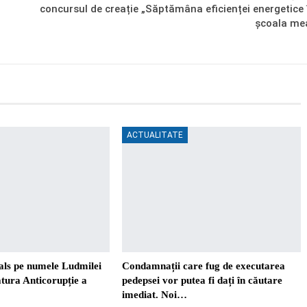
concursul de creație „Săptămâna eficienței energetice 
școala me
ACTUALITATE
als pe numele Ludmilei
Condamnații care fug de executarea
tura Anticorupție a
pedepsei vor putea fi dați în căutare
imediat. Noi…