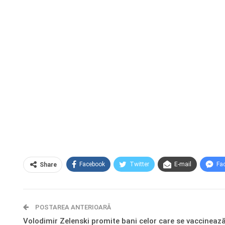
Facebook
Twitter
E-mail
Fa
Share
POSTAREA ANTERIOARĂ
Volodimir Zelenski promite bani celor care se vaccineaz