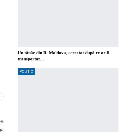
Un tânăr din R. Moldova, cercetat după ce ar fi
transportat…
POLITIC
0
ga