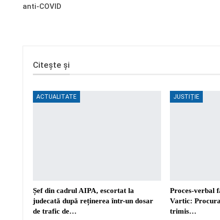
anti-COVID
Citește și
ACTUALITATE
JUSTIȚIE
Șef din cadrul AIPA, escortat la
Proces-verbal f
judecată după reținerea într-un dosar
Vartic: Procura
de trafic de…
trimis…