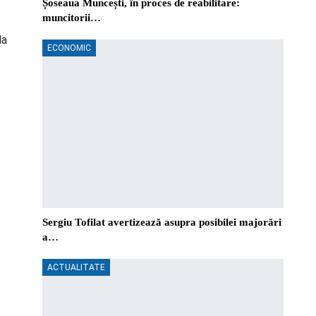
Șoseaua Muncești, în proces de reabilitare:
muncitorii…
la
ECONOMIC
Sergiu Tofilat avertizează asupra posibilei majorări
a…
ACTUALITATE