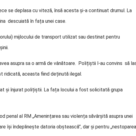
ce se deplasa cu viteză, însă acesta și-a continuat drumul. La
na descuiată în fața unei case.
ului) mijlocului de transport utilizat sau destinat pentru
inii.
avea asupra sa o armă de vânătoare. Polițiștii l-au convins să la
 ridicată, aceasta fiind deținută ilegal.
t și înjurat polițiștii. La fața locului a fost solicitată grupa
od penal al RM „Amenințarea sau violența săvârșită asupra unei
e își îndeplinește datoria obștească”, dar și pentru „nestopare