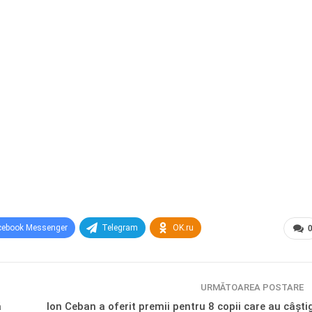
cebook Messenger
Telegram
OK.ru
URMĂTOAREA POSTARE
ă
Ion Ceban a oferit premii pentru 8 copii care au câști