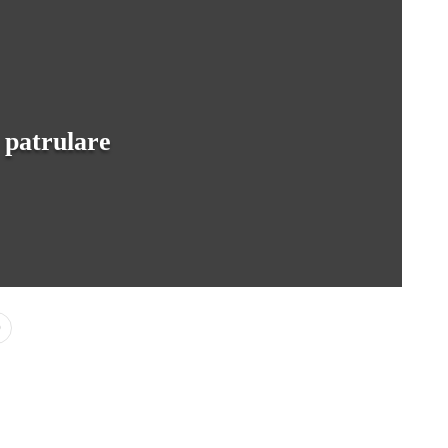
e patrulare
0